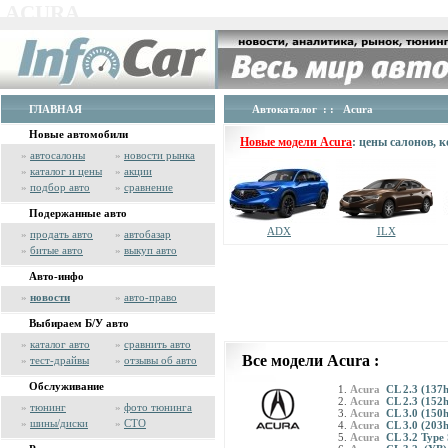
ACURA
ГЛАВНАЯ
Автокаталог
: : Acura
Новые автомобили
Новые модели Acura
: цены салонов, 
»
автосалоны
»
новости рынка
»
каталог и цены
»
акции
»
подбор авто
»
сравнение
Подержанные авто
ADX
ILX
»
продать авто
»
автобазар
»
битые авто
»
выкуп авто
Авто-инфо
»
новости
»
авто-право
Выбираем Б/У авто
»
каталог авто
»
сравнить авто
Все модели Acura :
»
тест-драйвы
»
отзывы об авто
Обслуживание
Acura
CL 2.3 (137
Acura
CL 2.3 (152
»
тюнинг
»
фото тюнинга
Acura
CL 3.0 (150
»
шины/диски
»
СТО
Acura
CL 3.0 (203
Acura
CL 3.2 Type 