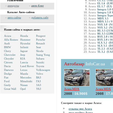
Развлечения
Acura
CL 3.2 (YB)
Acura
EL 1.6 (EJ8
»
анекдоты
»
авто-блог
Acura
EL 1.7 (EJ)
Acura
Integra 1.8 
Каталог Авто-сайтов
Acura
Integra 1.8 
Acura
Integra Typ
»
авто-сайты
»
добавить сайт
Acura
MDX 3.5
Acura
MDX 3.5 i V
Acura
NSX 3.0 (N
Acura
NSX 3.2 (N
Наши сайты о марках авто:
Acura
RL 3.5 (213
Acura
RL 3.5 (228
Acura
Honda
Peugeot
Acura
RSX 2.0 i 16
Alfa Romeo
Hummer
Porsche
Acura
RSX 2.0 i 16
Acura
SLX 3.2 (D
Audi
Hyundai
Renault
Acura
SLX 3.5 (D
BMW
Infiniti
Seat
Acura
TL 2.5 (UA3
Chery
Jaguar
Skoda
Acura
TL 3.2 (UA3
Chevrolet
Jeep
Ssang Yong
Chrysler
KIA
Subaru
Citroen
Lancia
Suzuki
Автобазар
InfoCar.ua
П
Dacia
Land Rover
Toyota
Daewoo
Lexus
Volkswagen
Dodge
Mazda
Volvo
Fiat
Mercedes
ВАЗ
Ford
Mitsubishi
ГАЗ
Geely
Nissan
ЗАЗ
Great Wall
Opel
УАЗ
Acura MDX
Acura MDX
2008
16.900$
2008
17.
Смотрите также о марке Acura:
отзывы про Acura
тест-драйвы Acura