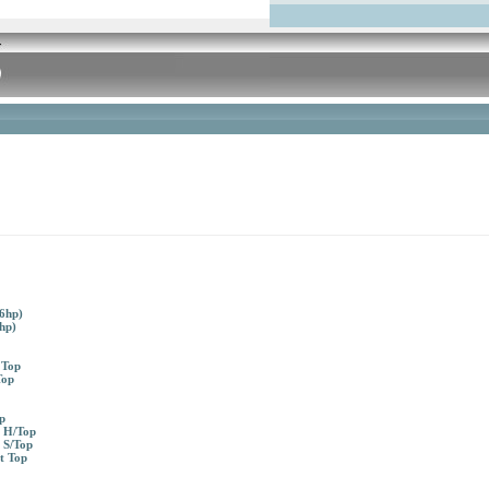
6hp)
hp)
 Top
Top
p
X H/Top
 S/Top
t Top