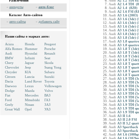
Развлечения
Audi
A2 1.2 TDI 8
Audi
A2 1.4 TDI (8
»
анекдоты
»
авто-блог
Audi
A2 1.4 (8Z0)
Audi
A2 1.6 FSI (8
Каталог Авто-сайтов
Audi
A3 1.6 (2003)
Audi
A3 1.6 (3dr) 
»
авто-сайты
»
добавить сайт
Audi
A3 1.6 (3dr) (
Audi
A3 1.6 (5dr) 
Audi
A3 1.6 (5dr) (
Audi
A3 1.8 (3dr) (
Наши сайты о марках авто:
Audi
A3 1.8 (5dr) (
Audi
A3 1.8 quattro
Acura
Honda
Peugeot
Audi
A3 1.8 quattro
Alfa Romeo
Hummer
Porsche
Audi
A3 1.8 T (3dr)
Audi
A3 1.8 T (5dr)
Audi
Hyundai
Renault
Audi
A3 1.8 T (5dr)
BMW
Infiniti
Seat
Audi
A3 1.8 T (5dr)
Chery
Jaguar
Skoda
Audi
A3 1.8 T quatt
Chevrolet
Jeep
Ssang Yong
Audi
A3 1.8 T quatt
Audi
A3 1.8 T quatt
Chrysler
KIA
Subaru
Audi
A3 1.8 T quatt
Citroen
Lancia
Suzuki
Audi
A3 1.9 TDI (3
Dacia
Land Rover
Toyota
Audi
A3 1.9 TDI (3
Daewoo
Lexus
Volkswagen
Audi
A3 1.9 TDI (3
Audi
A3 1.9 TDI (3
Dodge
Mazda
Volvo
Audi
A3 1.9 TDI (5
Fiat
Mercedes
ВАЗ
Audi
A3 1.9 TDI (5
Ford
Mitsubishi
ГАЗ
Audi
A3 1.9 TDI (5
Geely
Nissan
ЗАЗ
Audi
A3 1.9 TDI (5
Audi
A3 1.9 TDI qua
Great Wall
Opel
УАЗ
Audi
A3 1.9 TDI qua
Audi
A3 II 1.6
Audi
A3 II 2.0 FSI
Audi
A3 II 3,2 quat
Audi
A3 Sportback 
Audi
A3 Sportback 
Audi
A4 1.6 (100hp
Audi
A4 1.6 (102hp