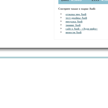
Смотрите также о марке Audi:
отзывы про Audi
тест-драйвы Audi
продажа Audi
тюнинг Audi
сайт о Audi - «Ауди-инфо»
новости Audi