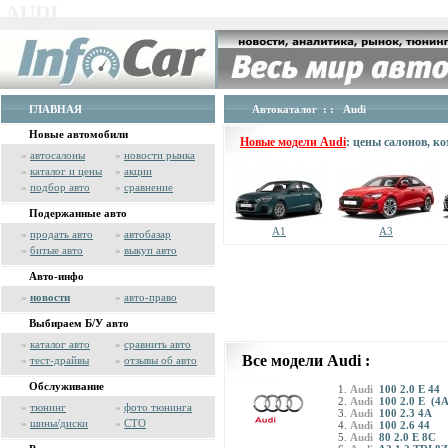
AUDI
ГЛАВНАЯ
Автокаталог
: : Audi
Новые автомобили
Новые модели Audi
: цены салонов, к
»
автосалоны
»
новости рынка
»
каталог и цены
»
акции
»
подбор авто
»
сравнение
Подержанные авто
A1
A3
»
продать авто
»
автобазар
»
битые авто
»
выкуп авто
Авто-инфо
»
новости
»
авто-право
Выбираем Б/У авто
»
каталог авто
»
сравнить авто
Все модели Audi :
»
тест-драйвы
»
отзывы об авто
Обслуживание
Audi
100 2.0 E 44
Audi
100 2.0 E (4
»
тюнинг
»
фото тюнинга
Audi
100 2.3 4A
»
шины/диски
»
СТО
Audi
100 2.6 44
Audi
80 2.0 E 8C