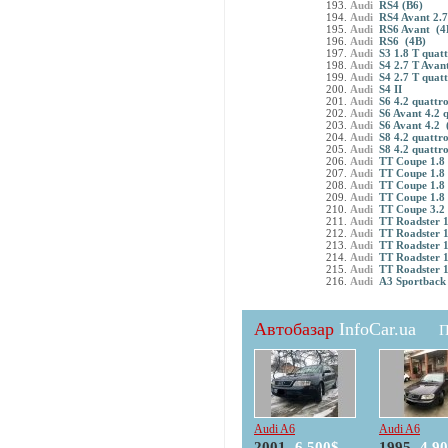
Audi
RS4 (B6)
Audi
RS4 Avant 2.
Audi
RS6 Avant (4
Audi
RS6 (4B)
Audi
S3 1.8 T quatt
Audi
S4 2.7 T Avan
Audi
S4 2.7 T quat
Audi
S4 II
Audi
S6 4.2 quattr
Audi
S6 Avant 4.2 
Audi
S6 Avant 4.2 
Audi
S8 4.2 quattr
Audi
S8 4.2 quattr
Audi
TT Coupe 1.8 
Audi
TT Coupe 1.8 
Audi
TT Coupe 1.8 
Audi
TT Coupe 1.8 
Audi
TT Coupe 3.2 
Audi
TT Roadster 1
Audi
TT Roadster 1
Audi
TT Roadster 1
Audi
TT Roadster 1
Audi
TT Roadster 1
Audi
А3 Sportback 
Автобазар
InfoCar.ua
П
Audi A6
Audi A6
2001
6.500$
1995
4.9