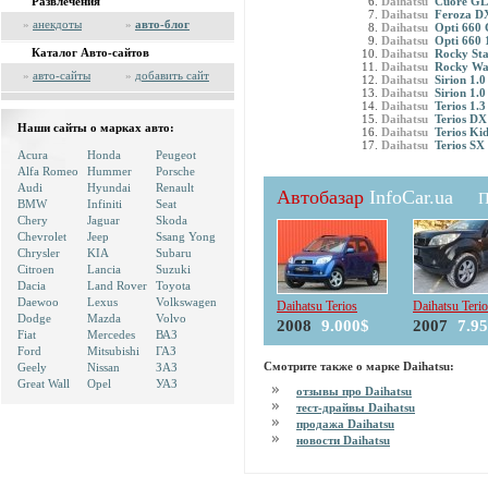
Развлечения
Daihatsu
Cuore GL
Daihatsu
Feroza D
»
анекдоты
»
авто-блог
Daihatsu
Opti 660 
Daihatsu
Opti 660
Каталог Авто-сайтов
Daihatsu
Rocky Sta
Daihatsu
Rocky Wa
»
авто-сайты
»
добавить сайт
Daihatsu
Sirion 1.
Daihatsu
Sirion 1.
Daihatsu
Terios 1.3
Daihatsu
Terios D
Наши сайты о марках авто:
Daihatsu
Terios Ki
Daihatsu
Terios S
Acura
Honda
Peugeot
Alfa Romeo
Hummer
Porsche
Audi
Hyundai
Renault
Автобазар
InfoCar.ua
П
BMW
Infiniti
Seat
Chery
Jaguar
Skoda
Chevrolet
Jeep
Ssang Yong
Chrysler
KIA
Subaru
Citroen
Lancia
Suzuki
Dacia
Land Rover
Toyota
Daewoo
Lexus
Volkswagen
Daihatsu Terios
Daihatsu Teri
Dodge
Mazda
Volvo
2008
9.000$
2007
7.9
Fiat
Mercedes
ВАЗ
Ford
Mitsubishi
ГАЗ
Смотрите также о марке Daihatsu:
Geely
Nissan
ЗАЗ
Great Wall
Opel
УАЗ
отзывы про Daihatsu
тест-драйвы Daihatsu
продажа Daihatsu
новости Daihatsu