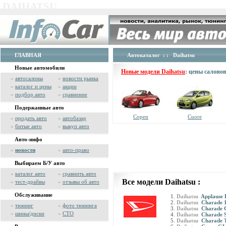
DAIHATSU
ГЛАВНАЯ
Автокаталог
: : Daihatsu
Новые автомобили
Новые модели Daihatsu
: цены салоно
»
автосалоны
»
новости рынка
»
каталог и цены
»
акции
»
подбор авто
»
сравнение
Подержанные авто
Copen
Cuore
»
продать авто
»
автобазар
»
битые авто
»
выкуп авто
Авто-инфо
»
новости
»
авто-право
Выбираем Б/У авто
»
каталог авто
»
сравнить авто
Все модели Daihatsu :
»
тест-драйвы
»
отзывы об авто
Обслуживание
Daihatsu
Applause 
Daihatsu
Charade 1
»
тюнинг
»
фото тюнинга
Daihatsu
Charade 
»
шины/диски
»
СТО
Daihatsu
Charade S
Daihatsu
Charade 