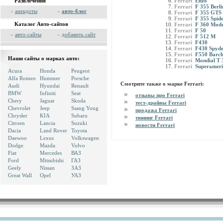
Развлечения
Ferrari
Enzo
Ferrari
F 355 Berli
»
анекдоты
»
авто-блог
Ferrari
F 355 GTS
Ferrari
F 355 Spid
Каталог Авто-сайтов
Ferrari
F 360 Mod
Ferrari
F 50
»
авто-сайты
»
добавить сайт
Ferrari
F 512 M
Ferrari
F430
Ferrari
F430 Spyde
Ferrari
F550 Barch
Наши сайты о марках авто:
Ferrari
Mondial T 
Ferrari
Superameri
Acura
Honda
Peugeot
Alfa Romeo
Hummer
Porsche
Смотрите также о марке Ferrari:
Audi
Hyundai
Renault
BMW
Infiniti
Seat
отзывы про Ferrari
Chery
Jaguar
Skoda
тест-драйвы Ferrari
Chevrolet
Jeep
Ssang Yong
продажа Ferrari
Chrysler
KIA
Subaru
тюнинг Ferrari
Citroen
Lancia
Suzuki
новости Ferrari
Dacia
Land Rover
Toyota
Daewoo
Lexus
Volkswagen
Dodge
Mazda
Volvo
Fiat
Mercedes
ВАЗ
Ford
Mitsubishi
ГАЗ
Geely
Nissan
ЗАЗ
Great Wall
Opel
УАЗ