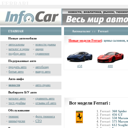
FERRARI
ГЛАВНАЯ
Автокаталог
: : Ferrari
Новые автомобили
Новые модели Ferrari
: цены салонов,
»
автосалоны
»
новости рынка
»
каталог и цены
»
акции
»
подбор авто
»
сравнение
Подержанные авто
458
488
»
продать авто
»
автобазар
»
битые авто
»
выкуп авто
Авто-инфо
»
новости
»
авто-право
Выбираем Б/У авто
»
каталог авто
»
сравнить авто
Все модели Ferrari :
»
тест-драйвы
»
отзывы об авто
Обслуживание
Ferrari
360 Spider
Ferrari
456 GT
»
тюнинг
»
фото тюнинга
Ferrari
550 Marane
»
шины/диски
»
СТО
Ferrari
575 Marane
Ferrari
612 Scagliet