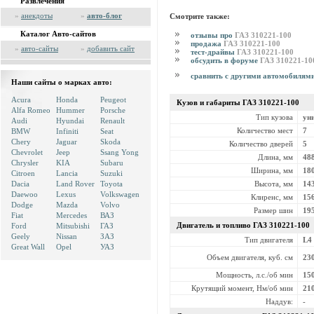
Развлечения
»
анекдоты
»
авто-блог
Смотрите также:
Каталог Авто-сайтов
отзывы про
ГАЗ 310221-100
продажа
ГАЗ 310221-100
»
авто-сайты
»
добавить сайт
тест-драйвы
ГАЗ 310221-100
обсудить в форуме
ГАЗ 310221-10
сравнить с другими автомобилям
Наши сайты о марках авто:
Acura
Honda
Peugeot
Кузов и габариты ГАЗ
310221-100
Alfa Romeo
Hummer
Porsche
Тип кузова
ун
Audi
Hyundai
Renault
Количество мест
7
BMW
Infiniti
Seat
Chery
Jaguar
Skoda
Количество дверей
5
Chevrolet
Jeep
Ssang Yong
Длина, мм
48
Chrysler
KIA
Subaru
Ширина, мм
18
Citroen
Lancia
Suzuki
Высота, мм
14
Dacia
Land Rover
Toyota
Daewoo
Lexus
Volkswagen
Клиренс, мм
15
Dodge
Mazda
Volvo
Размер шин
19
Fiat
Mercedes
ВАЗ
Двигатель и топливо ГАЗ
310221-100
Ford
Mitsubishi
ГАЗ
Geely
Nissan
ЗАЗ
Тип двигателя
L4
Great Wall
Opel
УАЗ
Объем двигателя, куб. см
23
Мощность, л.с./об мин
15
Крутящий момент, Нм/об мин
21
Наддув:
-