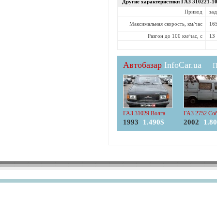
Другие характеристики ГАЗ
310221-1
Привод
за
Максимальная скорость, км/час
16
Разгон до 100 км/час, с
13
Автобазар
InfoCar.ua
П
ГАЗ 31029 Волга
ГАЗ 2752 Со
1993
1.490$
2002
1.8