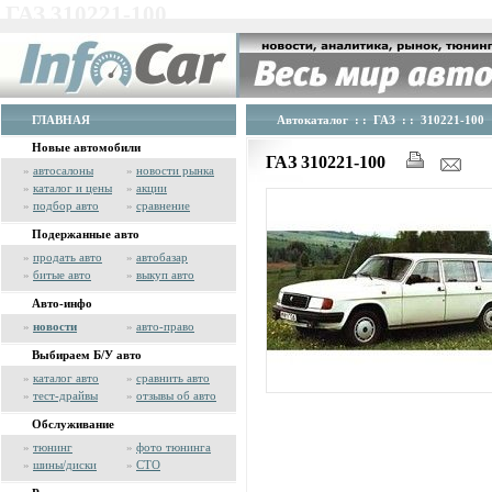
ГАЗ 310221-100
ГЛАВНАЯ
Автокаталог
: :
ГАЗ
: : 310221-100
Новые автомобили
ГАЗ 310221-100
»
автосалоны
»
новости рынка
»
каталог и цены
»
акции
»
подбор авто
»
сравнение
Подержанные авто
»
продать авто
»
автобазар
»
битые авто
»
выкуп авто
Авто-инфо
»
новости
»
авто-право
Выбираем Б/У авто
»
каталог авто
»
сравнить авто
»
тест-драйвы
»
отзывы об авто
Обслуживание
»
тюнинг
»
фото тюнинга
»
шины/диски
»
СТО