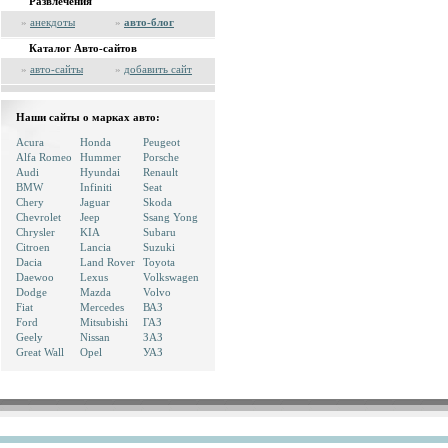
Развлечения
»
анекдоты
»
авто-блог
Каталог Авто-сайтов
»
авто-сайты
»
добавить сайт
Наши сайты о марках авто:
Acura
Honda
Peugeot
Alfa Romeo
Hummer
Porsche
Audi
Hyundai
Renault
BMW
Infiniti
Seat
Chery
Jaguar
Skoda
Chevrolet
Jeep
Ssang Yong
Chrysler
KIA
Subaru
Citroen
Lancia
Suzuki
Dacia
Land Rover
Toyota
Daewoo
Lexus
Volkswagen
Dodge
Mazda
Volvo
Fiat
Mercedes
ВАЗ
Ford
Mitsubishi
ГАЗ
Geely
Nissan
ЗАЗ
Great Wall
Opel
УАЗ