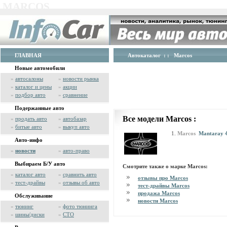
MARCOS
ГЛАВНАЯ
Автокаталог
: : Marcos
Новые автомобили
»
автосалоны
»
новости рынка
»
каталог и цены
»
акции
»
подбор авто
»
сравнение
Подержанные авто
Все модели Marcos :
»
продать авто
»
автобазар
»
битые авто
»
выкуп авто
Marcos
Mantaray 4
Авто-инфо
»
новости
»
авто-право
Выбираем Б/У авто
Смотрите также о марке Marcos:
»
каталог авто
»
сравнить авто
отзывы про Marcos
»
тест-драйвы
»
отзывы об авто
тест-драйвы Marcos
продажа Marcos
Обслуживание
новости Marcos
»
тюнинг
»
фото тюнинга
»
шины/диски
»
СТО