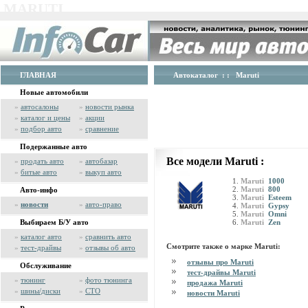
MARUTI
ГЛАВНАЯ
Автокаталог
: : Maruti
Новые автомобили
»
автосалоны
»
новости рынка
»
каталог и цены
»
акции
»
подбор авто
»
сравнение
Подержанные авто
Все модели Maruti :
»
продать авто
»
автобазар
»
битые авто
»
выкуп авто
Maruti
1000
Maruti
800
Авто-инфо
Maruti
Esteem
»
новости
»
авто-право
Maruti
Gypsy
Maruti
Omni
Выбираем Б/У авто
Maruti
Zen
»
каталог авто
»
сравнить авто
Смотрите также о марке Maruti:
»
тест-драйвы
»
отзывы об авто
отзывы про Maruti
Обслуживание
тест-драйвы Maruti
»
тюнинг
»
фото тюнинга
продажа Maruti
»
шины/диски
»
СТО
новости Maruti