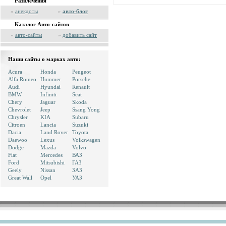
Развлечения
»
анекдоты
»
авто-блог
Каталог Авто-сайтов
»
авто-сайты
»
добавить сайт
Наши сайты о марках авто:
Acura
Honda
Peugeot
Alfa Romeo
Hummer
Porsche
Audi
Hyundai
Renault
BMW
Infiniti
Seat
Chery
Jaguar
Skoda
Chevrolet
Jeep
Ssang Yong
Chrysler
KIA
Subaru
Citroen
Lancia
Suzuki
Dacia
Land Rover
Toyota
Daewoo
Lexus
Volkswagen
Dodge
Mazda
Volvo
Fiat
Mercedes
ВАЗ
Ford
Mitsubishi
ГАЗ
Geely
Nissan
ЗАЗ
Great Wall
Opel
УАЗ