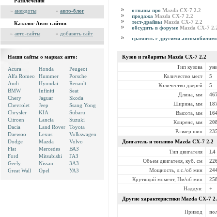
Развлечения
отзывы про
Mazda CX-7 2.2
»
анекдоты
»
авто-блог
продажа
Mazda CX-7 2.2
тест-драйвы
Mazda CX-7 2.2
Каталог Авто-сайтов
обсудить в форуме
Mazda CX-7 2.
»
авто-сайты
»
добавить сайт
сравнить с другими автомобилям
Кузов и габариты Mazda
CX-7 2.2
Наши сайты о марках авто:
Тип кузова
ун
Acura
Honda
Peugeot
Количество мест
5
Alfa Romeo
Hummer
Porsche
Audi
Hyundai
Renault
Количество дверей
5
BMW
Infiniti
Seat
Длина, мм
46
Chery
Jaguar
Skoda
Ширина, мм
18
Chevrolet
Jeep
Ssang Yong
Chrysler
KIA
Subaru
Высота, мм
16
Citroen
Lancia
Suzuki
Клиренс, мм
20
Dacia
Land Rover
Toyota
Размер шин
23
Daewoo
Lexus
Volkswagen
Двигатель и топливо Mazda
CX-7 2.2
Dodge
Mazda
Volvo
Fiat
Mercedes
ВАЗ
Тип двигателя
L4
Ford
Mitsubishi
ГАЗ
Объем двигателя, куб. см
22
Geely
Nissan
ЗАЗ
Мощность, л.с./об мин
24
Great Wall
Opel
УАЗ
Крутящий момент, Нм/об мин
25
Наддув:
+
Другие характеристики Mazda
CX-7 2
Привод
по