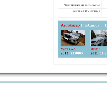
Максимальная скорость, км/час
Разгон до 100 км/час, с
Автобазар
InfoCar.ua
П
Mazda CX-5
Mazda 6
2013
23.800$
2011
11.