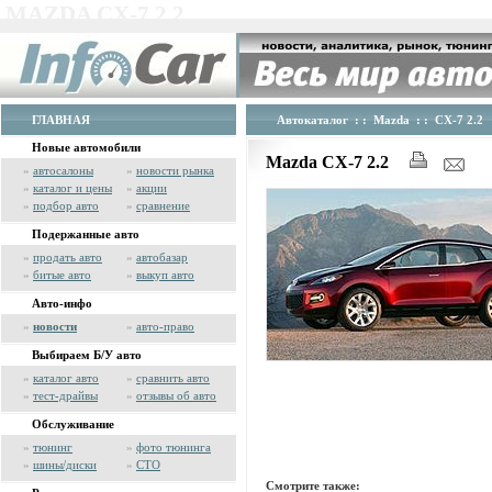
MAZDA CX-7 2.2
ГЛАВНАЯ
Автокаталог
: :
Mazda
: : CX-7 2.2
Новые автомобили
Mazda CX-7 2.2
»
автосалоны
»
новости рынка
»
каталог и цены
»
акции
»
подбор авто
»
сравнение
Подержанные авто
»
продать авто
»
автобазар
»
битые авто
»
выкуп авто
Авто-инфо
»
новости
»
авто-право
Выбираем Б/У авто
»
каталог авто
»
сравнить авто
»
тест-драйвы
»
отзывы об авто
Обслуживание
»
тюнинг
»
фото тюнинга
»
шины/диски
»
СТО
Смотрите также: