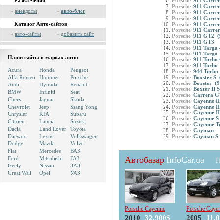
Развлечения
Porsche
911 Carrera
Porsche
911 Carrer
»
анекдоты
»
авто-блог
Porsche
911 Carrera
Porsche
911 Carrer
Каталог Авто-сайтов
Porsche
911 Carrera
Porsche
911 Carrer
»
авто-сайты
»
добавить сайт
Porsche
911 GT2 (
Porsche
911 GT3
Porsche
911 Targa 
Porsche
911 Targa 
Наши сайты о марках авто:
Porsche
911 Turbo C
Porsche
911 Turbo 
Acura
Honda
Peugeot
Porsche
944 Turbo
Alfa Romeo
Hummer
Porsche
Porsche
Boxster S 
Porsche
Boxster (9
Audi
Hyundai
Renault
Porsche
Boxter II S
BMW
Infiniti
Seat
Porsche
Carrera G
Chery
Jaguar
Skoda
Porsche
Cayenne II
Chevrolet
Jeep
Ssang Yong
Porsche
Cayenne II
Porsche
Cayenne II
Chrysler
KIA
Subaru
Porsche
Cayenne S 
Citroen
Lancia
Suzuki
Porsche
Cayenne T
Dacia
Land Rover
Toyota
Porsche
Cayman
Daewoo
Lexus
Volkswagen
Porsche
Cayman S
Dodge
Mazda
Volvo
Fiat
Mercedes
ВАЗ
Автобазар
InfoCar.ua
Ford
Mitsubishi
ГАЗ
П
Geely
Nissan
ЗАЗ
Great Wall
Opel
УАЗ
Porsche Cayenne
Porsche Caye
2010
32.900$
2005
11.