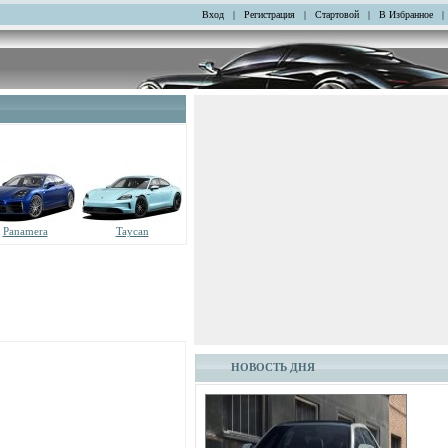
Вход
|
Регистрация
|
Стартовой
|
В Избранное
|
Panamera
Taycan
НОВОСТЬ ДНЯ