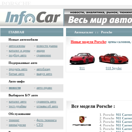
PORSCHE
ГЛАВНАЯ
Автокаталог
: : Porsche
Новые автомобили
Новые модели Porsche
: цены салонов
»
автосалоны
»
новости рынка
»
каталог и цены
»
акции
»
подбор авто
»
сравнение
Подержанные авто
911
918 Spyder
»
продать авто
»
автобазар
»
битые авто
»
выкуп авто
Авто-инфо
»
новости
»
авто-право
Выбираем Б/У авто
»
каталог авто
»
сравнить авто
Все модели Porsche :
»
тест-драйвы
»
отзывы об авто
Обслуживание
Porsche
911 Carrer
Porsche
911 Carrer
»
тюнинг
»
фото тюнинга
Porsche
911 Carrer
»
шины/диски
»
СТО
Porsche
911 Carrera
Porsche
911 Carrer