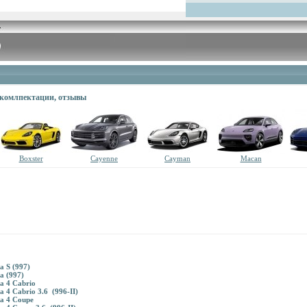
, комлпектации, отзывы
Boxster
Cayenne
Cayman
Macan
a S (997)
a (997)
a 4 Cabrio
 4 Cabrio 3.6 (996-II)
a 4 Coupe