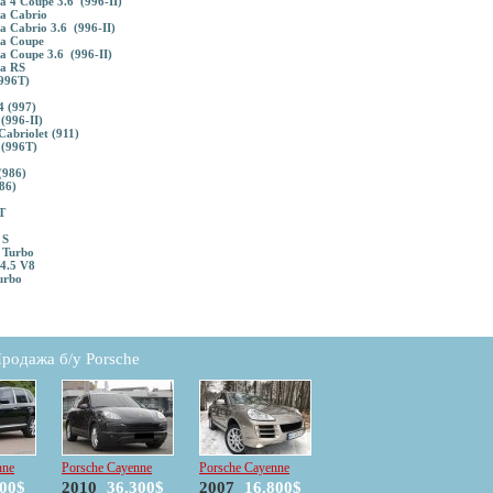
 4 Coupe 3.6 (996-II)
a Cabrio
 Cabrio 3.6 (996-II)
a Coupe
 Coupe 3.6 (996-II)
a RS
996T)
4 (997)
(996-II)
abriolet (911)
(996T)
(986)
86)
T
 S
 Turbo
4.5 V8
urbo
родажа б/у Porsche
nne
Porsche Cayenne
Porsche Cayenne
000$
2010
36.300$
2007
16.800$