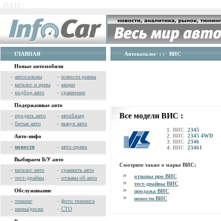
ВИС
ГЛАВНАЯ
Автокаталог
: : ВИС
Новые автомобили
»
автосалоны
»
новости рынка
»
каталог и цены
»
акции
»
подбор авто
»
сравнение
Подержанные авто
Все модели ВИС :
»
продать авто
»
автобазар
»
битые авто
»
выкуп авто
ВИС
2345
ВИС
2345 4WD
Авто-инфо
ВИС
2346
»
новости
»
авто-право
ВИС
23461
Выбираем Б/У авто
Смотрите также о марке ВИС:
»
каталог авто
»
сравнить авто
отзывы про ВИС
»
тест-драйвы
»
отзывы об авто
тест-драйвы ВИС
Обслуживание
продажа ВИС
новости ВИС
»
тюнинг
»
фото тюнинга
»
шины/диски
»
СТО