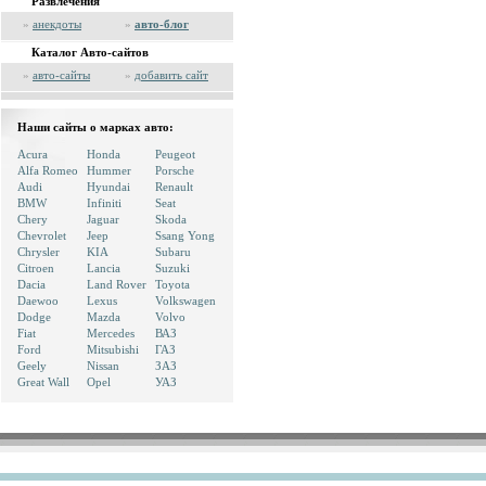
Развлечения
»
анекдоты
»
авто-блог
Каталог Авто-сайтов
»
авто-сайты
»
добавить сайт
Наши сайты о марках авто:
Acura
Honda
Peugeot
Alfa Romeo
Hummer
Porsche
Audi
Hyundai
Renault
BMW
Infiniti
Seat
Chery
Jaguar
Skoda
Chevrolet
Jeep
Ssang Yong
Chrysler
KIA
Subaru
Citroen
Lancia
Suzuki
Dacia
Land Rover
Toyota
Daewoo
Lexus
Volkswagen
Dodge
Mazda
Volvo
Fiat
Mercedes
ВАЗ
Ford
Mitsubishi
ГАЗ
Geely
Nissan
ЗАЗ
Great Wall
Opel
УАЗ