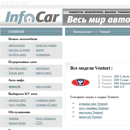
VENTURI
ГЛАВНАЯ
Автокаталог
: : Venturi
Новые автомобили
»
автосалоны
»
новости рынка
»
каталог и цены
»
акции
»
подбор авто
»
сравнение
Подержанные авто
Все модели Venturi :
»
продать авто
»
автобазар
»
битые авто
»
выкуп авто
Venturi
260 Cabrio
Venturi
260 Coupe
Авто-инфо
Venturi
300 Atlanti
»
новости
»
авто-право
Venturi
400 GT
Выбираем Б/У авто
Смотрите также о марке Venturi:
»
каталог авто
»
сравнить авто
отзывы про Venturi
»
тест-драйвы
»
отзывы об авто
тест-драйвы Venturi
Обслуживание
продажа Venturi
новости Venturi
»
тюнинг
»
фото тюнинга
»
шины/диски
»
СТО