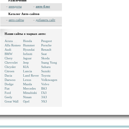
Развлечения
»
анекдоты
»
авто-блог
Каталог Авто-сайтов
»
авто-сайты
»
добавить сайт
Наши сайты о марках авто:
Acura
Honda
Peugeot
Alfa Romeo
Hummer
Porsche
Audi
Hyundai
Renault
BMW
Infiniti
Seat
Chery
Jaguar
Skoda
Chevrolet
Jeep
Ssang Yong
Chrysler
KIA
Subaru
Citroen
Lancia
Suzuki
Dacia
Land Rover
Toyota
Daewoo
Lexus
Volkswagen
Dodge
Mazda
Volvo
Fiat
Mercedes
ВАЗ
Ford
Mitsubishi
ГАЗ
Geely
Nissan
ЗАЗ
Great Wall
Opel
УАЗ