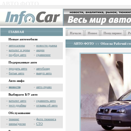
АВТО ФОТО
ГЛАВНАЯ
Начало
Новое
Популярное
Р
Новые автомобили
АВТО-ФОТО
: :
Обои на Рабочий сто
»
автосалоны
»
новости рынка
»
каталог и цены
»
акции
»
подбор авто
»
сравнение
Подержанные авто
»
продать авто
»
автобазар
»
битые авто
»
выкуп авто
Авто-инфо
»
новости
»
авто-право
Выбираем Б/У авто
»
каталог авто
»
сравнить авто
»
тест-драйвы
»
отзывы об авто
Обслуживание
»
тюнинг
»
фото тюнинга
»
шины/диски
»
СТО