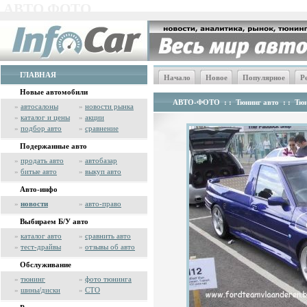
АВТО ФОТО
ГЛАВНАЯ
Начало
Новое
Популярное
Р
Новые автомобили
АВТО-ФОТО
: :
Тюнинг авто
: :
Тюн
»
автосалоны
»
новости рынка
»
каталог и цены
»
акции
»
подбор авто
»
сравнение
Подержанные авто
»
продать авто
»
автобазар
»
битые авто
»
выкуп авто
Авто-инфо
»
новости
»
авто-право
Выбираем Б/У авто
»
каталог авто
»
сравнить авто
»
тест-драйвы
»
отзывы об авто
Обслуживание
»
тюнинг
»
фото тюнинга
»
шины/диски
»
СТО