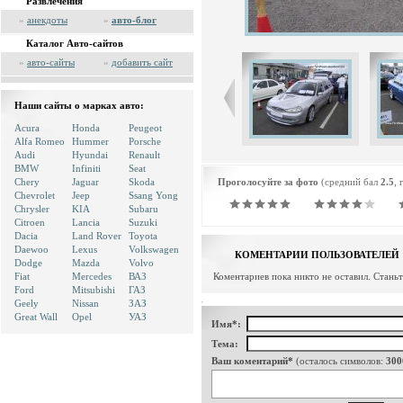
Развлечения
»
анекдоты
»
авто-блог
Каталог Авто-сайтов
»
авто-сайты
»
добавить сайт
Наши сайты о марках авто:
Acura
Honda
Peugeot
Alfa Romeo
Hummer
Porsche
Audi
Hyundai
Renault
BMW
Infiniti
Seat
Chery
Jaguar
Skoda
Проголосуйте за фото
(средний бал
2.5
, 
Chevrolet
Jeep
Ssang Yong
Chrysler
KIA
Subaru
Citroen
Lancia
Suzuki
Dacia
Land Rover
Toyota
Daewoo
Lexus
Volkswagen
КОМЕНТАРИИ ПОЛЬЗОВАТЕЛЕЙ
Dodge
Mazda
Volvo
Fiat
Mercedes
ВАЗ
Коментариев пока никто не оставил. Стань
Ford
Mitsubishi
ГАЗ
Geely
Nissan
ЗАЗ
Great Wall
Opel
УАЗ
Имя*:
Тема:
Ваш коментарий*
(осталось символов:
300