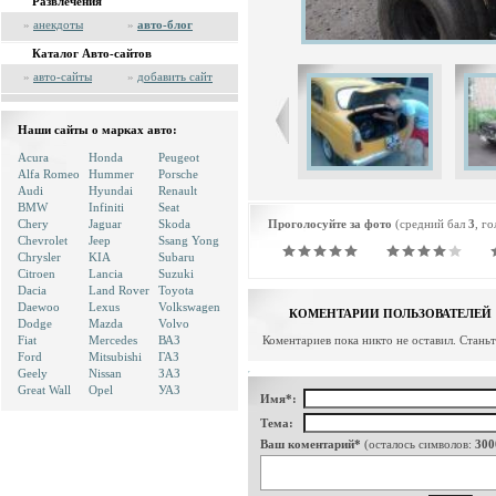
Развлечения
»
анекдоты
»
авто-блог
Каталог Авто-сайтов
»
авто-сайты
»
добавить сайт
Наши сайты о марках авто:
Acura
Honda
Peugeot
Alfa Romeo
Hummer
Porsche
Audi
Hyundai
Renault
BMW
Infiniti
Seat
Chery
Jaguar
Skoda
Проголосуйте за фото
(средний бал
3
, г
Chevrolet
Jeep
Ssang Yong
Chrysler
KIA
Subaru
Citroen
Lancia
Suzuki
Dacia
Land Rover
Toyota
Daewoo
Lexus
Volkswagen
КОМЕНТАРИИ ПОЛЬЗОВАТЕЛЕЙ
Dodge
Mazda
Volvo
Fiat
Mercedes
ВАЗ
Коментариев пока никто не оставил. Стань
Ford
Mitsubishi
ГАЗ
Geely
Nissan
ЗАЗ
Great Wall
Opel
УАЗ
Имя*:
Тема:
Ваш коментарий*
(осталось символов:
300