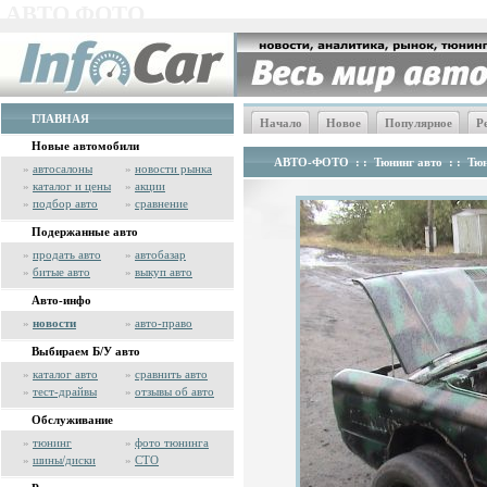
АВТО ФОТО
ГЛАВНАЯ
Начало
Новое
Популярное
Р
Новые автомобили
АВТО-ФОТО
: :
Тюнинг авто
: :
Тюн
»
автосалоны
»
новости рынка
»
каталог и цены
»
акции
»
подбор авто
»
сравнение
Подержанные авто
»
продать авто
»
автобазар
»
битые авто
»
выкуп авто
Авто-инфо
»
новости
»
авто-право
Выбираем Б/У авто
»
каталог авто
»
сравнить авто
»
тест-драйвы
»
отзывы об авто
Обслуживание
»
тюнинг
»
фото тюнинга
»
шины/диски
»
СТО