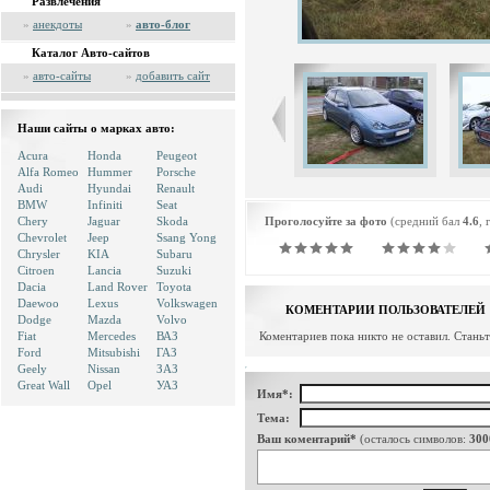
Развлечения
»
анекдоты
»
авто-блог
Каталог Авто-сайтов
»
авто-сайты
»
добавить сайт
Наши сайты о марках авто:
Acura
Honda
Peugeot
Alfa Romeo
Hummer
Porsche
Audi
Hyundai
Renault
BMW
Infiniti
Seat
Chery
Jaguar
Skoda
Проголосуйте за фото
(средний бал
4.6
, 
Chevrolet
Jeep
Ssang Yong
Chrysler
KIA
Subaru
Citroen
Lancia
Suzuki
Dacia
Land Rover
Toyota
Daewoo
Lexus
Volkswagen
КОМЕНТАРИИ ПОЛЬЗОВАТЕЛЕЙ
Dodge
Mazda
Volvo
Fiat
Mercedes
ВАЗ
Коментариев пока никто не оставил. Стань
Ford
Mitsubishi
ГАЗ
Geely
Nissan
ЗАЗ
Great Wall
Opel
УАЗ
Имя*:
Тема:
Ваш коментарий*
(осталось символов:
300