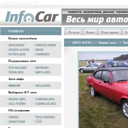
АВТО ФОТО
ГЛАВНАЯ
Начало
Новое
Популярное
Р
Новые автомобили
АВТО-ФОТО
: :
Тюнинг авто
: :
Тюн
»
автосалоны
»
новости рынка
»
каталог и цены
»
акции
»
подбор авто
»
сравнение
Подержанные авто
»
продать авто
»
автобазар
»
битые авто
»
выкуп авто
Авто-инфо
»
новости
»
авто-право
Выбираем Б/У авто
»
каталог авто
»
сравнить авто
»
тест-драйвы
»
отзывы об авто
Обслуживание
»
тюнинг
»
фото тюнинга
»
шины/диски
»
СТО