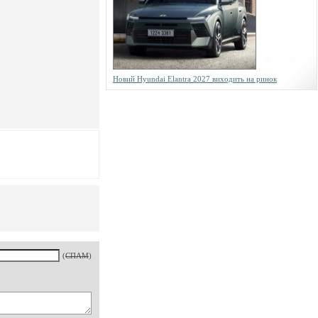
Новий Hyundai Elantra 2027 виходить на ринок
(
СПАМ
)