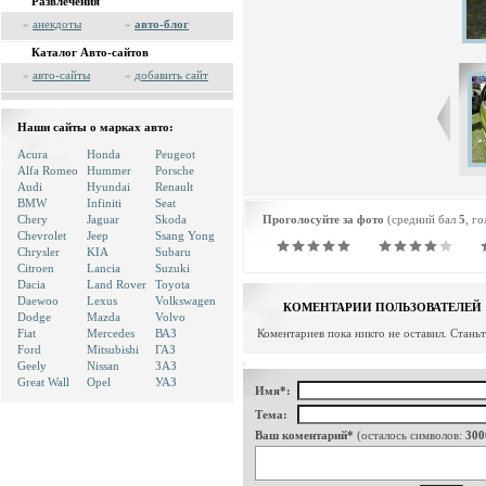
Развлечения
»
анекдоты
»
авто-блог
Каталог Авто-сайтов
»
авто-сайты
»
добавить сайт
Наши сайты о марках авто:
Acura
Honda
Peugeot
Alfa Romeo
Hummer
Porsche
Audi
Hyundai
Renault
BMW
Infiniti
Seat
Chery
Jaguar
Skoda
Проголосуйте за фото
(средний бал
5
, г
Chevrolet
Jeep
Ssang Yong
Chrysler
KIA
Subaru
Citroen
Lancia
Suzuki
Dacia
Land Rover
Toyota
Daewoo
Lexus
Volkswagen
КОМЕНТАРИИ ПОЛЬЗОВАТЕЛЕЙ
Dodge
Mazda
Volvo
Fiat
Mercedes
ВАЗ
Коментариев пока никто не оставил. Стань
Ford
Mitsubishi
ГАЗ
Geely
Nissan
ЗАЗ
Great Wall
Opel
УАЗ
Имя*:
Тема:
Ваш коментарий*
(осталось символов:
300