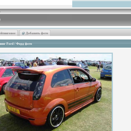
ейтинговое
@
Добавить фото
инг Ford / Форд фото