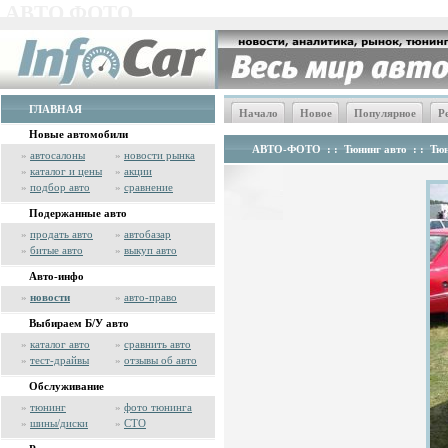
АВТО ФОТО
ГЛАВНАЯ
Начало
Новое
Популярное
Р
Новые автомобили
АВТО-ФОТО
: :
Тюнинг авто
: :
Тюн
»
автосалоны
»
новости рынка
»
каталог и цены
»
акции
»
подбор авто
»
сравнение
Подержанные авто
»
продать авто
»
автобазар
»
битые авто
»
выкуп авто
Авто-инфо
»
новости
»
авто-право
Выбираем Б/У авто
»
каталог авто
»
сравнить авто
»
тест-драйвы
»
отзывы об авто
Обслуживание
»
тюнинг
»
фото тюнинга
»
шины/диски
»
СТО