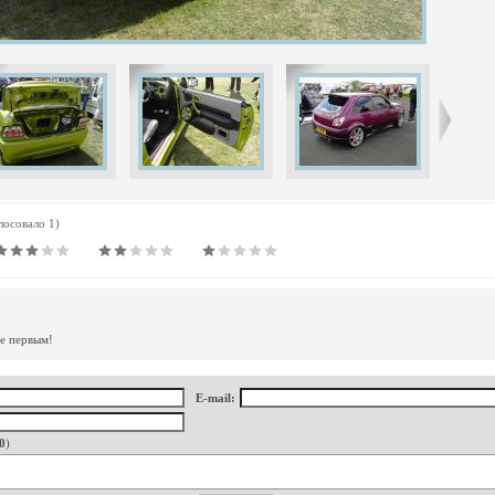
олосовало 1)
те первым!
E-mail:
0
)