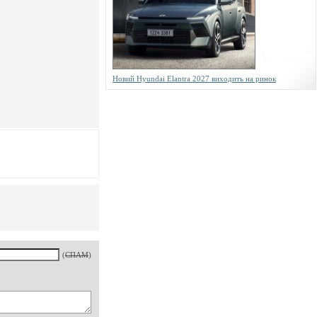
Новий Hyundai Elantra 2027 виходить на ринок
(
СПАМ
)