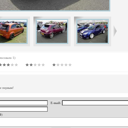
олосовало 1)
те первым!
E-mail:
0
)