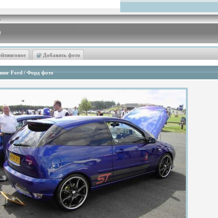
ейтинговое
@
Добавить фото
инг Ford / Форд фото