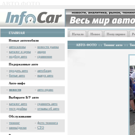
АВТО ФОТО
ГЛАВНАЯ
Начало
Новое
Популярное
Р
Новые автомобили
АВТО-ФОТО
: :
Тюнинг авто
: :
Тюн
»
автосалоны
»
новости рынка
»
каталог и цены
»
акции
»
подбор авто
»
сравнение
Подержанные авто
»
продать авто
»
автобазар
»
битые авто
»
выкуп авто
Авто-инфо
»
новости
»
авто-право
Выбираем Б/У авто
»
каталог авто
»
сравнить авто
»
тест-драйвы
»
отзывы об авто
Обслуживание
»
тюнинг
»
фото тюнинга
»
шины/диски
»
СТО