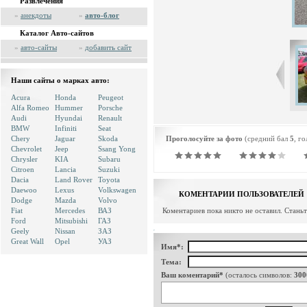
Развлечения
»
анекдоты
»
авто-блог
Каталог Авто-сайтов
»
авто-сайты
»
добавить сайт
Наши сайты о марках авто:
Acura
Honda
Peugeot
Alfa Romeo
Hummer
Porsche
Audi
Hyundai
Renault
BMW
Infiniti
Seat
Chery
Jaguar
Skoda
Проголосуйте за фото
(средний бал
5
, г
Chevrolet
Jeep
Ssang Yong
Chrysler
KIA
Subaru
Citroen
Lancia
Suzuki
Dacia
Land Rover
Toyota
Daewoo
Lexus
Volkswagen
КОМЕНТАРИИ ПОЛЬЗОВАТЕЛЕЙ
Dodge
Mazda
Volvo
Fiat
Mercedes
ВАЗ
Коментариев пока никто не оставил. Стань
Ford
Mitsubishi
ГАЗ
Geely
Nissan
ЗАЗ
Great Wall
Opel
УАЗ
Имя*:
Тема:
Ваш коментарий*
(осталось символов:
300