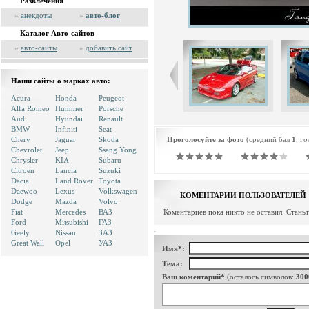
Развлечения
»
анекдоты
»
авто-блог
Каталог Авто-сайтов
»
авто-сайты
»
добавить сайт
Наши сайты о марках авто:
Acura
Honda
Peugeot
Alfa Romeo
Hummer
Porsche
Audi
Hyundai
Renault
BMW
Infiniti
Seat
Chery
Jaguar
Skoda
Проголосуйте за фото
(средний бал
1
, г
Chevrolet
Jeep
Ssang Yong
Chrysler
KIA
Subaru
Citroen
Lancia
Suzuki
Dacia
Land Rover
Toyota
Daewoo
Lexus
Volkswagen
КОМЕНТАРИИ ПОЛЬЗОВАТЕЛЕЙ
Dodge
Mazda
Volvo
Fiat
Mercedes
ВАЗ
Коментариев пока никто не оставил. Стань
Ford
Mitsubishi
ГАЗ
Geely
Nissan
ЗАЗ
Great Wall
Opel
УАЗ
Имя*:
Тема:
Ваш коментарий*
(осталось символов:
300