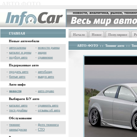
АВТО ФОТО
ГЛАВНАЯ
Начало
Новое
Популярное
Р
Новые автомобили
АВТО-ФОТО
: :
Тюнинг авто
: :
Тюн
»
автосалоны
»
новости рынка
»
каталог и цены
»
акции
»
подбор авто
»
сравнение
Подержанные авто
»
продать авто
»
автобазар
»
битые авто
»
выкуп авто
Авто-инфо
»
новости
»
авто-право
Выбираем Б/У авто
»
каталог авто
»
сравнить авто
»
тест-драйвы
»
отзывы об авто
Обслуживание
»
тюнинг
»
фото тюнинга
»
шины/диски
»
СТО