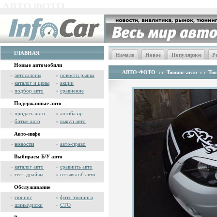
АВТО ФОТО
ГЛАВНАЯ
Начало
Новое
Популярное
Р
Новые автомобили
АВТО-ФОТО
: :
Тюнинг авто
: :
Тюн
»
автосалоны
»
новости рынка
»
каталог и цены
»
акции
»
подбор авто
»
сравнение
Подержанные авто
»
продать авто
»
автобазар
»
битые авто
»
выкуп авто
Авто-инфо
»
новости
»
авто-право
Выбираем Б/У авто
»
каталог авто
»
сравнить авто
»
тест-драйвы
»
отзывы об авто
Обслуживание
»
тюнинг
»
фото тюнинга
»
шины/диски
»
СТО