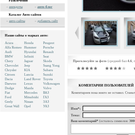
Развлечения
»
анекдоты
»
авто-блог
Каталог Авто-сайтов
»
авто-сайты
»
добавить сайт
Наши сайты о марках авто:
Acura
Honda
Peugeot
Alfa Romeo
Hummer
Porsche
Audi
Hyundai
Renault
BMW
Infiniti
Seat
Chery
Jaguar
Skoda
Проголосуйте за фото
(средний бал
4.6
, 
Chevrolet
Jeep
Ssang Yong
Chrysler
KIA
Subaru
Citroen
Lancia
Suzuki
Dacia
Land Rover
Toyota
Daewoo
Lexus
Volkswagen
КОМЕНТАРИИ ПОЛЬЗОВАТЕЛЕЙ
Dodge
Mazda
Volvo
Fiat
Mercedes
ВАЗ
Коментариев пока никто не оставил. Стань
Ford
Mitsubishi
ГАЗ
Geely
Nissan
ЗАЗ
Great Wall
Opel
УАЗ
Имя*:
Тема:
Ваш коментарий*
(осталось символов:
300