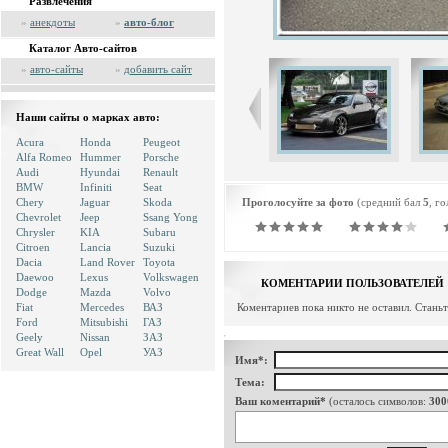
Развлечения
»
анекдоты
»
авто-блог
Каталог Авто-сайтов
»
авто-сайты
»
добавить сайт
Наши сайты о марках авто:
Acura
Honda
Peugeot
Alfa Romeo
Hummer
Porsche
Audi
Hyundai
Renault
BMW
Infiniti
Seat
Chery
Jaguar
Skoda
Проголосуйте за фото
(средний бал
5
, г
Chevrolet
Jeep
Ssang Yong
Chrysler
KIA
Subaru
Citroen
Lancia
Suzuki
Dacia
Land Rover
Toyota
Daewoo
Lexus
Volkswagen
КОМЕНТАРИИ ПОЛЬЗОВАТЕЛЕЙ
Dodge
Mazda
Volvo
Fiat
Mercedes
ВАЗ
Коментариев пока никто не оставил. Стань
Ford
Mitsubishi
ГАЗ
Geely
Nissan
ЗАЗ
Great Wall
Opel
УАЗ
Имя*:
Тема:
Ваш коментарий*
(осталось символов:
300