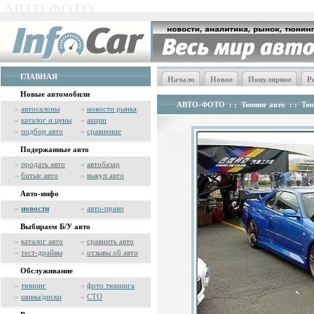
АВТО ФОТО
ГЛАВНАЯ
Начало
Новое
Популярное
Р
Новые автомобили
АВТО-ФОТО
: :
Тюнинг авто
: :
Тюн
»
автосалоны
»
новости рынка
»
каталог и цены
»
акции
»
подбор авто
»
сравнение
Подержанные авто
»
продать авто
»
автобазар
»
битые авто
»
выкуп авто
Авто-инфо
»
новости
»
авто-право
Выбираем Б/У авто
»
каталог авто
»
сравнить авто
»
тест-драйвы
»
отзывы об авто
Обслуживание
»
тюнинг
»
фото тюнинга
»
шины/диски
»
СТО