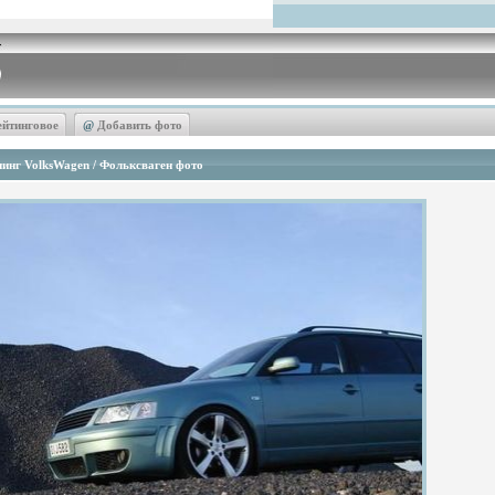
ейтинговое
@
Добавить фото
инг VolksWagen / Фольксваген фото