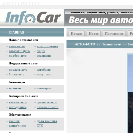
АВТО ФОТО
ГЛАВНАЯ
Начало
Новое
Популярное
Р
Новые автомобили
АВТО-ФОТО
: :
Тюнинг авто
: :
Тюн
»
автосалоны
»
новости рынка
»
каталог и цены
»
акции
»
подбор авто
»
сравнение
Подержанные авто
»
продать авто
»
автобазар
»
битые авто
»
выкуп авто
Авто-инфо
»
новости
»
авто-право
Выбираем Б/У авто
»
каталог авто
»
сравнить авто
»
тест-драйвы
»
отзывы об авто
Обслуживание
»
тюнинг
»
фото тюнинга
»
шины/диски
»
СТО