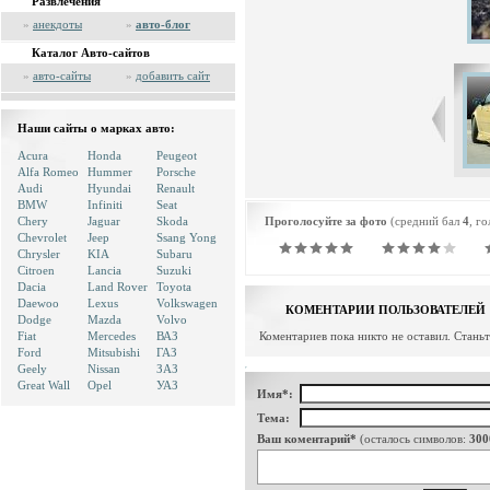
Развлечения
»
анекдоты
»
авто-блог
Каталог Авто-сайтов
»
авто-сайты
»
добавить сайт
Наши сайты о марках авто:
Acura
Honda
Peugeot
Alfa Romeo
Hummer
Porsche
Audi
Hyundai
Renault
BMW
Infiniti
Seat
Chery
Jaguar
Skoda
Проголосуйте за фото
(средний бал
4
, г
Chevrolet
Jeep
Ssang Yong
Chrysler
KIA
Subaru
Citroen
Lancia
Suzuki
Dacia
Land Rover
Toyota
Daewoo
Lexus
Volkswagen
КОМЕНТАРИИ ПОЛЬЗОВАТЕЛЕЙ
Dodge
Mazda
Volvo
Fiat
Mercedes
ВАЗ
Коментариев пока никто не оставил. Стань
Ford
Mitsubishi
ГАЗ
Geely
Nissan
ЗАЗ
Great Wall
Opel
УАЗ
Имя*:
Тема:
Ваш коментарий*
(осталось символов:
300