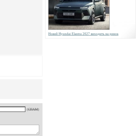
Новий Hyundai Elantra 2027 виходить на ринок
(
СПАМ
)