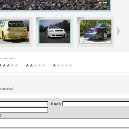
олосовало 2)
те первым!
E-mail:
0
)