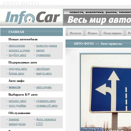
АВТО ФОТО
ГЛАВНАЯ
Начало
Новое
Популярное
Р
Новые автомобили
АВТО-ФОТО
: :
Авто-приколы
»
автосалоны
»
новости рынка
»
каталог и цены
»
акции
»
подбор авто
»
сравнение
Подержанные авто
»
продать авто
»
автобазар
»
битые авто
»
выкуп авто
Авто-инфо
»
новости
»
авто-право
Выбираем Б/У авто
»
каталог авто
»
сравнить авто
»
тест-драйвы
»
отзывы об авто
Обслуживание
»
тюнинг
»
фото тюнинга
»
шины/диски
»
СТО