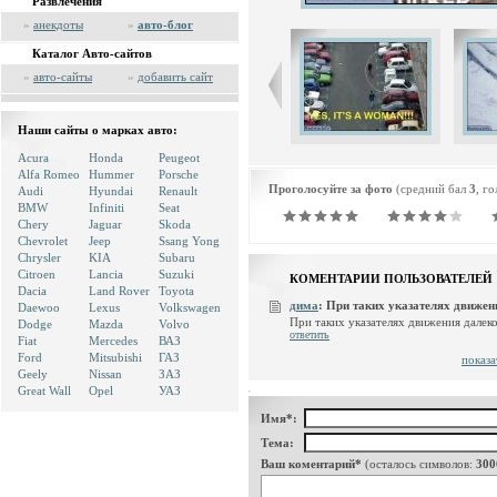
Развлечения
»
анекдоты
»
авто-блог
Каталог Авто-сайтов
»
авто-сайты
»
добавить сайт
Наши сайты о марках авто:
Acura
Honda
Peugeot
Alfa Romeo
Hummer
Porsche
Проголосуйте за фото
(средний бал
3
, г
Audi
Hyundai
Renault
BMW
Infiniti
Seat
Chery
Jaguar
Skoda
Chevrolet
Jeep
Ssang Yong
Chrysler
KIA
Subaru
Citroen
Lancia
Suzuki
КОМЕНТАРИИ ПОЛЬЗОВАТЕЛЕЙ
Dacia
Land Rover
Toyota
дима
:
При таких указателях движения
Daewoo
Lexus
Volkswagen
При таких указателях движения далеко
Dodge
Mazda
Volvo
ответить
Fiat
Mercedes
ВАЗ
Ford
Mitsubishi
ГАЗ
показа
Geely
Nissan
ЗАЗ
Great Wall
Opel
УАЗ
Имя*:
Тема:
Ваш коментарий*
(осталось символов:
300