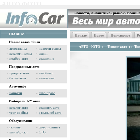
АВТО ФОТО
ГЛАВНАЯ
Начало
Новое
Популярное
Р
Новые автомобили
АВТО-ФОТО
: :
Тюнинг авто
: :
Тюн
»
автосалоны
»
новости рынка
»
каталог и цены
»
акции
»
подбор авто
»
сравнение
Подержанные авто
»
продать авто
»
автобазар
»
битые авто
»
выкуп авто
Авто-инфо
»
новости
»
авто-право
Выбираем Б/У авто
»
каталог авто
»
сравнить авто
»
тест-драйвы
»
отзывы об авто
Обслуживание
»
тюнинг
»
фото тюнинга
»
шины/диски
»
СТО