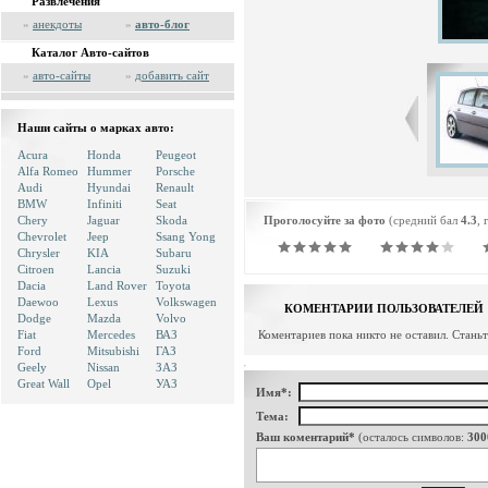
Развлечения
»
анекдоты
»
авто-блог
Каталог Авто-сайтов
»
авто-сайты
»
добавить сайт
Наши сайты о марках авто:
Acura
Honda
Peugeot
Alfa Romeo
Hummer
Porsche
Audi
Hyundai
Renault
BMW
Infiniti
Seat
Chery
Jaguar
Skoda
Проголосуйте за фото
(средний бал
4.3
, 
Chevrolet
Jeep
Ssang Yong
Chrysler
KIA
Subaru
Citroen
Lancia
Suzuki
Dacia
Land Rover
Toyota
Daewoo
Lexus
Volkswagen
КОМЕНТАРИИ ПОЛЬЗОВАТЕЛЕЙ
Dodge
Mazda
Volvo
Fiat
Mercedes
ВАЗ
Коментариев пока никто не оставил. Стань
Ford
Mitsubishi
ГАЗ
Geely
Nissan
ЗАЗ
Great Wall
Opel
УАЗ
Имя*:
Тема:
Ваш коментарий*
(осталось символов:
300