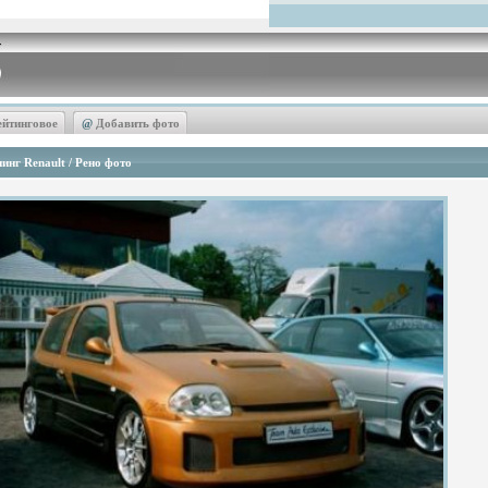
ейтинговое
@
Добавить фото
инг Renault / Рено фото