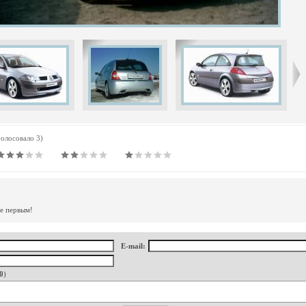
голосовало 3)
те первым!
E-mail:
0
)