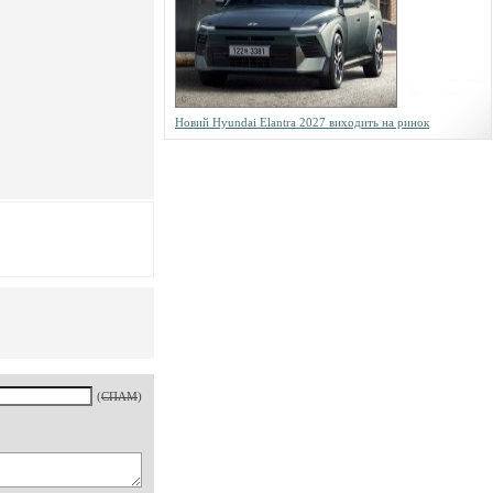
Новий Hyundai Elantra 2027 виходить на ринок
(
СПАМ
)