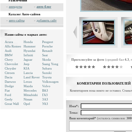
Развлечения
»
анекдоты
»
авто-блог
Каталог Авто-сайтов
»
авто-сайты
»
добавить сайт
Наши сайты о марках авто:
Acura
Honda
Peugeot
Alfa Romeo
Hummer
Porsche
Audi
Hyundai
Renault
BMW
Infiniti
Seat
Chery
Jaguar
Skoda
Проголосуйте за фото
(средний бал
4.3
, 
Chevrolet
Jeep
Ssang Yong
Chrysler
KIA
Subaru
Citroen
Lancia
Suzuki
Dacia
Land Rover
Toyota
Daewoo
Lexus
Volkswagen
КОМЕНТАРИИ ПОЛЬЗОВАТЕЛЕЙ
Dodge
Mazda
Volvo
Fiat
Mercedes
ВАЗ
Коментариев пока никто не оставил. Стань
Ford
Mitsubishi
ГАЗ
Geely
Nissan
ЗАЗ
Great Wall
Opel
УАЗ
Имя*:
Тема:
Ваш коментарий*
(осталось символов:
300