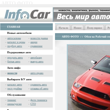
АВТО ФОТО
ГЛАВНАЯ
Начало
Новое
Популярное
Р
Новые автомобили
АВТО-ФОТО
: :
Обои на Рабочий сто
»
автосалоны
»
новости рынка
»
каталог и цены
»
акции
»
подбор авто
»
сравнение
Подержанные авто
»
продать авто
»
автобазар
»
битые авто
»
выкуп авто
Авто-инфо
»
новости
»
авто-право
Выбираем Б/У авто
»
каталог авто
»
сравнить авто
»
тест-драйвы
»
отзывы об авто
Обслуживание
»
тюнинг
»
фото тюнинга
»
шины/диски
»
СТО