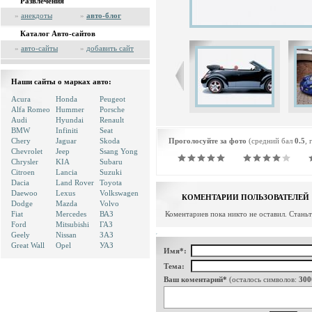
Развлечения
»
анекдоты
»
авто-блог
Каталог Авто-сайтов
»
авто-сайты
»
добавить сайт
Наши сайты о марках авто:
Acura
Honda
Peugeot
Alfa Romeo
Hummer
Porsche
Audi
Hyundai
Renault
BMW
Infiniti
Seat
Chery
Jaguar
Skoda
Проголосуйте за фото
(средний бал
0.5
, 
Chevrolet
Jeep
Ssang Yong
Chrysler
KIA
Subaru
Citroen
Lancia
Suzuki
Dacia
Land Rover
Toyota
Daewoo
Lexus
Volkswagen
КОМЕНТАРИИ ПОЛЬЗОВАТЕЛЕЙ
Dodge
Mazda
Volvo
Fiat
Mercedes
ВАЗ
Коментариев пока никто не оставил. Стань
Ford
Mitsubishi
ГАЗ
Geely
Nissan
ЗАЗ
Great Wall
Opel
УАЗ
Имя*:
Тема:
Ваш коментарий*
(осталось символов:
300