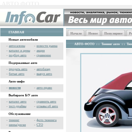
АВТО ФОТО
ГЛАВНАЯ
Начало
Новое
Популярное
Р
Новые автомобили
АВТО-ФОТО
: :
Тюнинг авто
: :
Тюн
»
автосалоны
»
новости рынка
»
каталог и цены
»
акции
»
подбор авто
»
сравнение
Подержанные авто
»
продать авто
»
автобазар
»
битые авто
»
выкуп авто
Авто-инфо
»
новости
»
авто-право
Выбираем Б/У авто
»
каталог авто
»
сравнить авто
»
тест-драйвы
»
отзывы об авто
Обслуживание
»
тюнинг
»
фото тюнинга
»
шины/диски
»
СТО