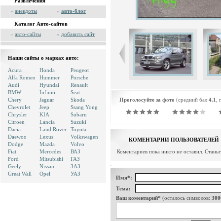
Развлечения
»
анекдоты
»
авто-блог
Каталог Авто-сайтов
»
авто-сайты
»
добавить сайт
Наши сайты о марках авто:
Acura
Honda
Peugeot
Alfa Romeo
Hummer
Porsche
Audi
Hyundai
Renault
BMW
Infiniti
Seat
Chery
Jaguar
Skoda
Проголосуйте за фото
(средний бал
4.1
, 
Chevrolet
Jeep
Ssang Yong
Chrysler
KIA
Subaru
Citroen
Lancia
Suzuki
Dacia
Land Rover
Toyota
Daewoo
Lexus
Volkswagen
КОМЕНТАРИИ ПОЛЬЗОВАТЕЛЕЙ
Dodge
Mazda
Volvo
Fiat
Mercedes
ВАЗ
Коментариев пока никто не оставил. Стань
Ford
Mitsubishi
ГАЗ
Geely
Nissan
ЗАЗ
Great Wall
Opel
УАЗ
Имя*:
Тема:
Ваш коментарий*
(осталось символов:
300