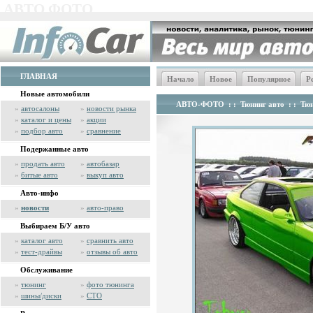
АВТО ФОТО
ГЛАВНАЯ
Начало
Новое
Популярное
Р
Новые автомобили
АВТО-ФОТО
: :
Тюнинг авто
: :
Тю
»
автосалоны
»
новости рынка
»
каталог и цены
»
акции
»
подбор авто
»
сравнение
Подержанные авто
»
продать авто
»
автобазар
»
битые авто
»
выкуп авто
Авто-инфо
»
новости
»
авто-право
Выбираем Б/У авто
»
каталог авто
»
сравнить авто
»
тест-драйвы
»
отзывы об авто
Обслуживание
»
тюнинг
»
фото тюнинга
»
шины/диски
»
СТО