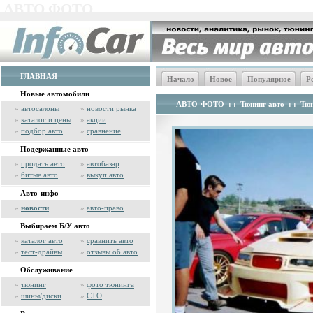
АВТО ФОТО
ГЛАВНАЯ
Начало
Новое
Популярное
Р
Новые автомобили
АВТО-ФОТО
: :
Тюнинг авто
: :
Тю
»
автосалоны
»
новости рынка
»
каталог и цены
»
акции
»
подбор авто
»
сравнение
Подержанные авто
»
продать авто
»
автобазар
»
битые авто
»
выкуп авто
Авто-инфо
»
новости
»
авто-право
Выбираем Б/У авто
»
каталог авто
»
сравнить авто
»
тест-драйвы
»
отзывы об авто
Обслуживание
»
тюнинг
»
фото тюнинга
»
шины/диски
»
СТО