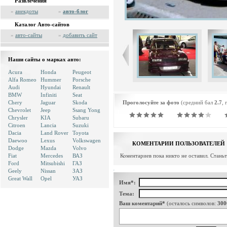
Развлечения
»
анекдоты
»
авто-блог
Каталог Авто-сайтов
»
авто-сайты
»
добавить сайт
Наши сайты о марках авто:
Acura
Honda
Peugeot
Alfa Romeo
Hummer
Porsche
Audi
Hyundai
Renault
BMW
Infiniti
Seat
Chery
Jaguar
Skoda
Проголосуйте за фото
(средний бал
2.7
, 
Chevrolet
Jeep
Ssang Yong
Chrysler
KIA
Subaru
Citroen
Lancia
Suzuki
Dacia
Land Rover
Toyota
Daewoo
Lexus
Volkswagen
КОМЕНТАРИИ ПОЛЬЗОВАТЕЛЕЙ
Dodge
Mazda
Volvo
Fiat
Mercedes
ВАЗ
Коментариев пока никто не оставил. Стань
Ford
Mitsubishi
ГАЗ
Geely
Nissan
ЗАЗ
Great Wall
Opel
УАЗ
Имя*:
Тема:
Ваш коментарий*
(осталось символов:
300