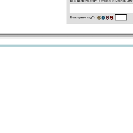
Ваш коментарий*
(осталось символов:
300
Повторите код*: