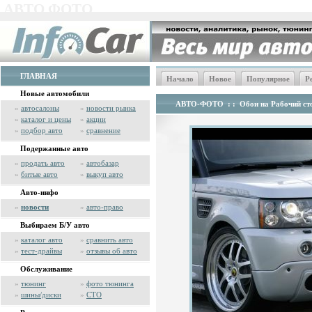
АВТО ФОТО
ГЛАВНАЯ
Начало
Новое
Популярное
Р
Новые автомобили
АВТО-ФОТО
: :
Обои на Рабочий сто
»
автосалоны
»
новости рынка
»
каталог и цены
»
акции
»
подбор авто
»
сравнение
Подержанные авто
»
продать авто
»
автобазар
»
битые авто
»
выкуп авто
Авто-инфо
»
новости
»
авто-право
Выбираем Б/У авто
»
каталог авто
»
сравнить авто
»
тест-драйвы
»
отзывы об авто
Обслуживание
»
тюнинг
»
фото тюнинга
»
шины/диски
»
СТО