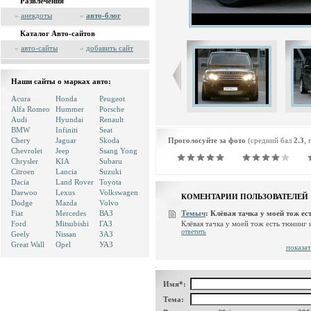
Развлечения
»
анекдоты
»
авто-блог
Каталог Авто-сайтов
»
авто-сайты
»
добавить сайт
Наши сайты о марках авто:
Acura
Honda
Peugeot
Alfa Romeo
Hummer
Porsche
Audi
Hyundai
Renault
BMW
Infiniti
Seat
Chery
Jaguar
Skoda
Проголосуйте за фото
(средний бал
2.3
, 
Chevrolet
Jeep
Ssang Yong
Chrysler
KIA
Subaru
Citroen
Lancia
Suzuki
Dacia
Land Rover
Toyota
Daewoo
Lexus
Volkswagen
КОМЕНТАРИИ ПОЛЬЗОВАТЕЛЕЙ
Dodge
Mazda
Volvo
Fiat
Mercedes
ВАЗ
Темыч
:
Клёвая тачка у моей тож есть
Клёвая тачка у моей тож есть тюнинг
Ford
Mitsubishi
ГАЗ
ответить
Geely
Nissan
ЗАЗ
Great Wall
Opel
УАЗ
показат
Имя*:
Тема: