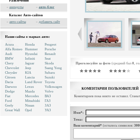
Развлечения
»
анекдоты
»
авто-блог
Каталог Авто-сайтов
»
авто-сайты
»
добавить сайт
Наши сайты о марках авто:
Acura
Honda
Peugeot
Alfa Romeo
Hummer
Porsche
Audi
Hyundai
Renault
BMW
Infiniti
Seat
Chery
Jaguar
Skoda
Проголосуйте за фото
(средний бал
0
, г
Chevrolet
Jeep
Ssang Yong
Chrysler
KIA
Subaru
Citroen
Lancia
Suzuki
Dacia
Land Rover
Toyota
Daewoo
Lexus
Volkswagen
КОМЕНТАРИИ ПОЛЬЗОВАТЕЛЕЙ
Dodge
Mazda
Volvo
Fiat
Mercedes
ВАЗ
Коментариев пока никто не оставил. Стань
Ford
Mitsubishi
ГАЗ
Geely
Nissan
ЗАЗ
Great Wall
Opel
УАЗ
Имя*:
Тема:
Ваш коментарий*
(осталось символов:
300