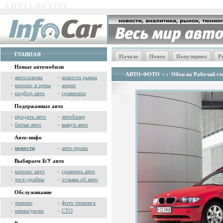
АВТО ФОТО
ГЛАВНАЯ
Начало
Новое
Популярное
Р
Новые автомобили
АВТО-ФОТО
: :
Обои на Рабочий сто
»
автосалоны
»
новости рынка
»
каталог и цены
»
акции
»
подбор авто
»
сравнение
Подержанные авто
»
продать авто
»
автобазар
»
битые авто
»
выкуп авто
Авто-инфо
»
новости
»
авто-право
Выбираем Б/У авто
»
каталог авто
»
сравнить авто
»
тест-драйвы
»
отзывы об авто
Обслуживание
»
тюнинг
»
фото тюнинга
»
шины/диски
»
СТО