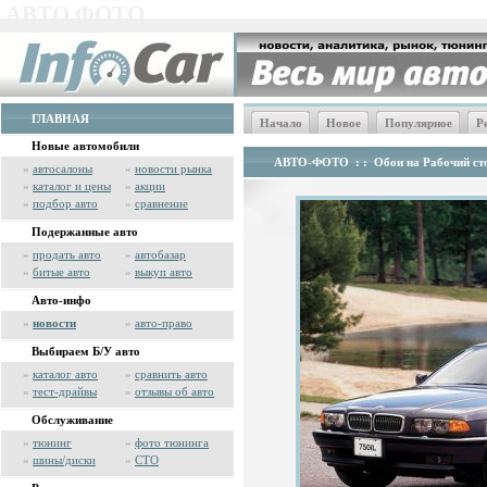
АВТО ФОТО
ГЛАВНАЯ
Начало
Новое
Популярное
Р
Новые автомобили
АВТО-ФОТО
: :
Обои на Рабочий сто
»
автосалоны
»
новости рынка
»
каталог и цены
»
акции
»
подбор авто
»
сравнение
Подержанные авто
»
продать авто
»
автобазар
»
битые авто
»
выкуп авто
Авто-инфо
»
новости
»
авто-право
Выбираем Б/У авто
»
каталог авто
»
сравнить авто
»
тест-драйвы
»
отзывы об авто
Обслуживание
»
тюнинг
»
фото тюнинга
»
шины/диски
»
СТО