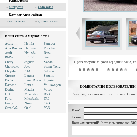
Развлечения
»
анекдоты
»
авто-блог
Каталог Авто-сайтов
»
авто-сайты
»
добавить сайт
Наши сайты о марках авто:
Acura
Honda
Peugeot
Alfa Romeo
Hummer
Porsche
Audi
Hyundai
Renault
BMW
Infiniti
Seat
Chery
Jaguar
Skoda
Проголосуйте за фото
(средний бал
2
, г
Chevrolet
Jeep
Ssang Yong
Chrysler
KIA
Subaru
Citroen
Lancia
Suzuki
Dacia
Land Rover
Toyota
Daewoo
Lexus
Volkswagen
КОМЕНТАРИИ ПОЛЬЗОВАТЕЛЕЙ
Dodge
Mazda
Volvo
Fiat
Mercedes
ВАЗ
Коментариев пока никто не оставил. Стань
Ford
Mitsubishi
ГАЗ
Geely
Nissan
ЗАЗ
Great Wall
Opel
УАЗ
Имя*:
Тема:
Ваш коментарий*
(осталось символов:
300