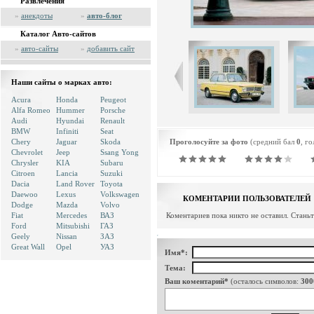
Развлечения
»
анекдоты
»
авто-блог
Каталог Авто-сайтов
»
авто-сайты
»
добавить сайт
Наши сайты о марках авто:
Acura
Honda
Peugeot
Alfa Romeo
Hummer
Porsche
Audi
Hyundai
Renault
BMW
Infiniti
Seat
Chery
Jaguar
Skoda
Проголосуйте за фото
(средний бал
0
, г
Chevrolet
Jeep
Ssang Yong
Chrysler
KIA
Subaru
Citroen
Lancia
Suzuki
Dacia
Land Rover
Toyota
Daewoo
Lexus
Volkswagen
КОМЕНТАРИИ ПОЛЬЗОВАТЕЛЕЙ
Dodge
Mazda
Volvo
Fiat
Mercedes
ВАЗ
Коментариев пока никто не оставил. Стань
Ford
Mitsubishi
ГАЗ
Geely
Nissan
ЗАЗ
Great Wall
Opel
УАЗ
Имя*:
Тема:
Ваш коментарий*
(осталось символов:
300