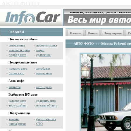
АВТО ФОТО
ГЛАВНАЯ
Начало
Новое
Популярное
Р
Новые автомобили
АВТО-ФОТО
: :
Обои на Рабочий сто
»
автосалоны
»
новости рынка
»
каталог и цены
»
акции
»
подбор авто
»
сравнение
Подержанные авто
»
продать авто
»
автобазар
»
битые авто
»
выкуп авто
Авто-инфо
»
новости
»
авто-право
Выбираем Б/У авто
»
каталог авто
»
сравнить авто
»
тест-драйвы
»
отзывы об авто
Обслуживание
»
тюнинг
»
фото тюнинга
»
шины/диски
»
СТО