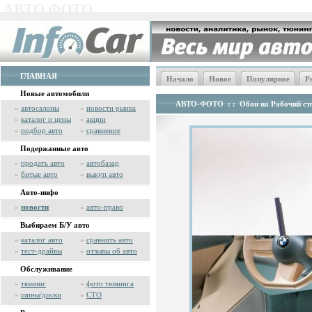
АВТО ФОТО
ГЛАВНАЯ
Начало
Новое
Популярное
Р
Новые автомобили
АВТО-ФОТО
: :
Обои на Рабочий сто
»
автосалоны
»
новости рынка
»
каталог и цены
»
акции
»
подбор авто
»
сравнение
Подержанные авто
»
продать авто
»
автобазар
»
битые авто
»
выкуп авто
Авто-инфо
»
новости
»
авто-право
Выбираем Б/У авто
»
каталог авто
»
сравнить авто
»
тест-драйвы
»
отзывы об авто
Обслуживание
»
тюнинг
»
фото тюнинга
»
шины/диски
»
СТО