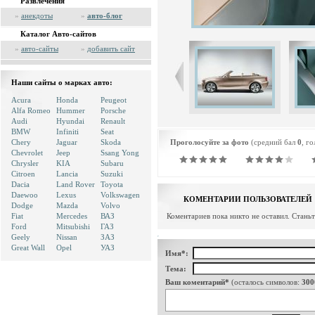
Развлечения
»
анекдоты
»
авто-блог
Каталог Авто-сайтов
»
авто-сайты
»
добавить сайт
Наши сайты о марках авто:
Acura
Honda
Peugeot
Alfa Romeo
Hummer
Porsche
Audi
Hyundai
Renault
BMW
Infiniti
Seat
Chery
Jaguar
Skoda
Проголосуйте за фото
(средний бал
0
, г
Chevrolet
Jeep
Ssang Yong
Chrysler
KIA
Subaru
Citroen
Lancia
Suzuki
Dacia
Land Rover
Toyota
Daewoo
Lexus
Volkswagen
КОМЕНТАРИИ ПОЛЬЗОВАТЕЛЕЙ
Dodge
Mazda
Volvo
Fiat
Mercedes
ВАЗ
Коментариев пока никто не оставил. Стань
Ford
Mitsubishi
ГАЗ
Geely
Nissan
ЗАЗ
Great Wall
Opel
УАЗ
Имя*:
Тема:
Ваш коментарий*
(осталось символов:
300