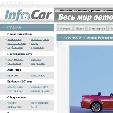
АВТО ФОТО
ГЛАВНАЯ
Начало
Новое
Популярное
Р
Новые автомобили
АВТО-ФОТО
: :
Обои на Рабочий сто
»
автосалоны
»
новости рынка
»
каталог и цены
»
акции
»
подбор авто
»
сравнение
Подержанные авто
»
продать авто
»
автобазар
»
битые авто
»
выкуп авто
Авто-инфо
»
новости
»
авто-право
Выбираем Б/У авто
»
каталог авто
»
сравнить авто
»
тест-драйвы
»
отзывы об авто
Обслуживание
»
тюнинг
»
фото тюнинга
»
шины/диски
»
СТО