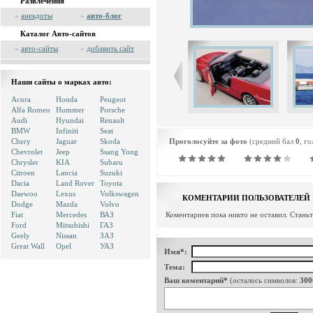
Развлечения
»
анекдоты
»
авто-блог
Каталог Авто-сайтов
»
авто-сайты
»
добавить сайт
Наши сайты о марках авто:
Acura
Honda
Peugeot
Alfa Romeo
Hummer
Porsche
Audi
Hyundai
Renault
BMW
Infiniti
Seat
Chery
Jaguar
Skoda
Проголосуйте за фото
(средний бал
0
, г
Chevrolet
Jeep
Ssang Yong
Chrysler
KIA
Subaru
Citroen
Lancia
Suzuki
Dacia
Land Rover
Toyota
Daewoo
Lexus
Volkswagen
КОМЕНТАРИИ ПОЛЬЗОВАТЕЛЕЙ
Dodge
Mazda
Volvo
Fiat
Mercedes
ВАЗ
Коментариев пока никто не оставил. Стань
Ford
Mitsubishi
ГАЗ
Geely
Nissan
ЗАЗ
Great Wall
Opel
УАЗ
Имя*:
Тема:
Ваш коментарий*
(осталось символов:
300