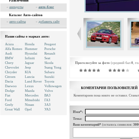
Развлечения
»
анекдоты
»
авто-блог
Каталог Авто-сайтов
»
авто-сайты
»
добавить сайт
Наши сайты о марках авто:
Acura
Honda
Peugeot
Alfa Romeo
Hummer
Porsche
Audi
Hyundai
Renault
BMW
Infiniti
Seat
Chery
Jaguar
Skoda
Проголосуйте за фото
(средний бал
0
, г
Chevrolet
Jeep
Ssang Yong
Chrysler
KIA
Subaru
Citroen
Lancia
Suzuki
Dacia
Land Rover
Toyota
Daewoo
Lexus
Volkswagen
КОМЕНТАРИИ ПОЛЬЗОВАТЕЛЕЙ
Dodge
Mazda
Volvo
Fiat
Mercedes
ВАЗ
Коментариев пока никто не оставил. Стань
Ford
Mitsubishi
ГАЗ
Geely
Nissan
ЗАЗ
Great Wall
Opel
УАЗ
Имя*:
Тема:
Ваш коментарий*
(осталось символов:
300