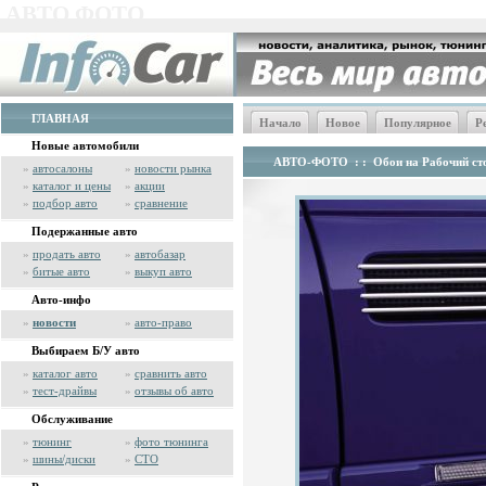
АВТО ФОТО
ГЛАВНАЯ
Начало
Новое
Популярное
Р
Новые автомобили
АВТО-ФОТО
: :
Обои на Рабочий сто
»
автосалоны
»
новости рынка
»
каталог и цены
»
акции
»
подбор авто
»
сравнение
Подержанные авто
»
продать авто
»
автобазар
»
битые авто
»
выкуп авто
Авто-инфо
»
новости
»
авто-право
Выбираем Б/У авто
»
каталог авто
»
сравнить авто
»
тест-драйвы
»
отзывы об авто
Обслуживание
»
тюнинг
»
фото тюнинга
»
шины/диски
»
СТО