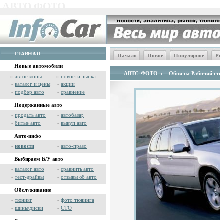
АВТО ФОТО
ГЛАВНАЯ
Начало
Новое
Популярное
Р
Новые автомобили
АВТО-ФОТО
: :
Обои на Рабочий сто
»
автосалоны
»
новости рынка
»
каталог и цены
»
акции
»
подбор авто
»
сравнение
Подержанные авто
»
продать авто
»
автобазар
»
битые авто
»
выкуп авто
Авто-инфо
»
новости
»
авто-право
Выбираем Б/У авто
»
каталог авто
»
сравнить авто
»
тест-драйвы
»
отзывы об авто
Обслуживание
»
тюнинг
»
фото тюнинга
»
шины/диски
»
СТО