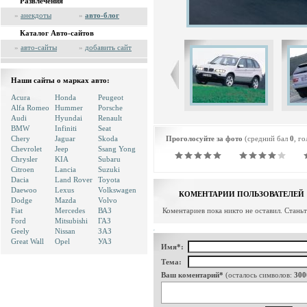
Развлечения
»
анекдоты
»
авто-блог
Каталог Авто-сайтов
»
авто-сайты
»
добавить сайт
Наши сайты о марках авто:
Acura
Honda
Peugeot
Alfa Romeo
Hummer
Porsche
Audi
Hyundai
Renault
BMW
Infiniti
Seat
Chery
Jaguar
Skoda
Проголосуйте за фото
(средний бал
0
, г
Chevrolet
Jeep
Ssang Yong
Chrysler
KIA
Subaru
Citroen
Lancia
Suzuki
Dacia
Land Rover
Toyota
Daewoo
Lexus
Volkswagen
КОМЕНТАРИИ ПОЛЬЗОВАТЕЛЕЙ
Dodge
Mazda
Volvo
Fiat
Mercedes
ВАЗ
Коментариев пока никто не оставил. Стань
Ford
Mitsubishi
ГАЗ
Geely
Nissan
ЗАЗ
Great Wall
Opel
УАЗ
Имя*:
Тема:
Ваш коментарий*
(осталось символов:
300