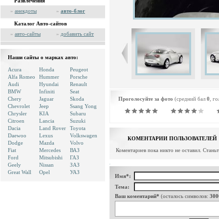
Развлечения
»
анекдоты
»
авто-блог
Каталог Авто-сайтов
»
авто-сайты
»
добавить сайт
Наши сайты о марках авто:
Acura
Honda
Peugeot
Alfa Romeo
Hummer
Porsche
Audi
Hyundai
Renault
BMW
Infiniti
Seat
Chery
Jaguar
Skoda
Проголосуйте за фото
(средний бал
0
, г
Chevrolet
Jeep
Ssang Yong
Chrysler
KIA
Subaru
Citroen
Lancia
Suzuki
Dacia
Land Rover
Toyota
Daewoo
Lexus
Volkswagen
КОМЕНТАРИИ ПОЛЬЗОВАТЕЛЕЙ
Dodge
Mazda
Volvo
Fiat
Mercedes
ВАЗ
Коментариев пока никто не оставил. Стань
Ford
Mitsubishi
ГАЗ
Geely
Nissan
ЗАЗ
Great Wall
Opel
УАЗ
Имя*:
Тема:
Ваш коментарий*
(осталось символов:
300