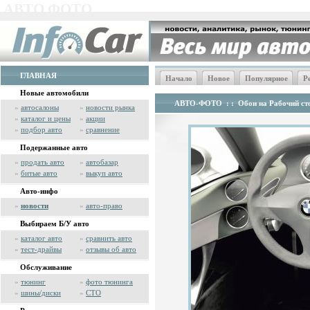
АВТО ФОТО
ГЛАВНАЯ
Начало
Новое
Популярное
Р
Новые автомобили
АВТО-ФОТО
: :
Обои на Рабочий сто
»
автосалоны
»
новости рынка
»
каталог и цены
»
акции
»
подбор авто
»
сравнение
Подержанные авто
»
продать авто
»
автобазар
»
битые авто
»
выкуп авто
Авто-инфо
»
новости
»
авто-право
Выбираем Б/У авто
»
каталог авто
»
сравнить авто
»
тест-драйвы
»
отзывы об авто
Обслуживание
»
тюнинг
»
фото тюнинга
»
шины/диски
»
СТО