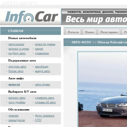
АВТО ФОТО
ГЛАВНАЯ
Начало
Новое
Популярное
Р
Новые автомобили
АВТО-ФОТО
: :
Обои на Рабочий сто
»
автосалоны
»
новости рынка
»
каталог и цены
»
акции
»
подбор авто
»
сравнение
Подержанные авто
»
продать авто
»
автобазар
»
битые авто
»
выкуп авто
Авто-инфо
»
новости
»
авто-право
Выбираем Б/У авто
»
каталог авто
»
сравнить авто
»
тест-драйвы
»
отзывы об авто
Обслуживание
»
тюнинг
»
фото тюнинга
»
шины/диски
»
СТО