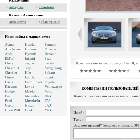
Развлечения
»
анекдоты
»
авто-блог
Каталог Авто-сайтов
»
авто-сайты
»
добавить сайт
Наши сайты о марках авто:
Acura
Honda
Peugeot
Alfa Romeo
Hummer
Porsche
Audi
Hyundai
Renault
BMW
Infiniti
Seat
Chery
Jaguar
Skoda
Проголосуйте за фото
(средний бал
0
, г
Chevrolet
Jeep
Ssang Yong
Chrysler
KIA
Subaru
Citroen
Lancia
Suzuki
Dacia
Land Rover
Toyota
Daewoo
Lexus
Volkswagen
КОМЕНТАРИИ ПОЛЬЗОВАТЕЛЕЙ
Dodge
Mazda
Volvo
Fiat
Mercedes
ВАЗ
Коментариев пока никто не оставил. Стань
Ford
Mitsubishi
ГАЗ
Geely
Nissan
ЗАЗ
Great Wall
Opel
УАЗ
Имя*:
Тема:
Ваш коментарий*
(осталось символов:
300