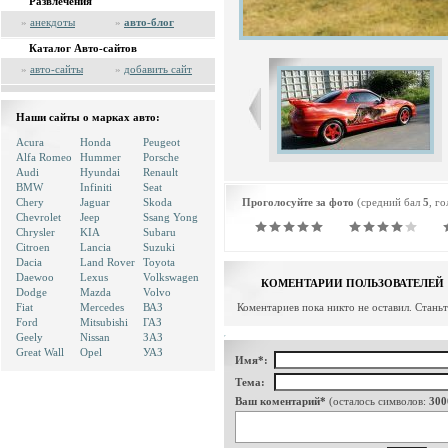
Развлечения
»
анекдоты
»
авто-блог
Каталог Авто-сайтов
»
авто-сайты
»
добавить сайт
Наши сайты о марках авто:
Acura
Honda
Peugeot
Alfa Romeo
Hummer
Porsche
Audi
Hyundai
Renault
BMW
Infiniti
Seat
Chery
Jaguar
Skoda
Проголосуйте за фото
(средний бал
5
, г
Chevrolet
Jeep
Ssang Yong
Chrysler
KIA
Subaru
Citroen
Lancia
Suzuki
Dacia
Land Rover
Toyota
Daewoo
Lexus
Volkswagen
КОМЕНТАРИИ ПОЛЬЗОВАТЕЛЕЙ
Dodge
Mazda
Volvo
Fiat
Mercedes
ВАЗ
Коментариев пока никто не оставил. Стань
Ford
Mitsubishi
ГАЗ
Geely
Nissan
ЗАЗ
Great Wall
Opel
УАЗ
Имя*:
Тема:
Ваш коментарий*
(осталось символов:
300