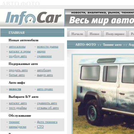
АВТО ФОТО
ГЛАВНАЯ
Начало
Новое
Популярное
Р
Новые автомобили
АВТО-ФОТО
: :
Тюнинг авто
: :
Аэр
»
автосалоны
»
новости рынка
»
каталог и цены
»
акции
»
подбор авто
»
сравнение
Подержанные авто
»
продать авто
»
автобазар
»
битые авто
»
выкуп авто
Авто-инфо
»
новости
»
авто-право
Выбираем Б/У авто
»
каталог авто
»
сравнить авто
»
тест-драйвы
»
отзывы об авто
Обслуживание
»
тюнинг
»
фото тюнинга
»
шины/диски
»
СТО