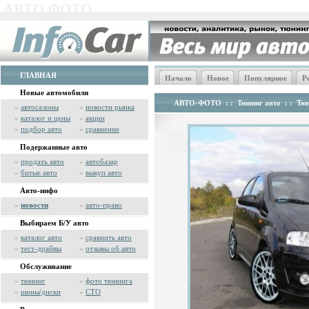
АВТО ФОТО
ГЛАВНАЯ
Начало
Новое
Популярное
Р
Новые автомобили
АВТО-ФОТО
: :
Тюнинг авто
: :
Тюн
»
автосалоны
»
новости рынка
»
каталог и цены
»
акции
»
подбор авто
»
сравнение
Подержанные авто
»
продать авто
»
автобазар
»
битые авто
»
выкуп авто
Авто-инфо
»
новости
»
авто-право
Выбираем Б/У авто
»
каталог авто
»
сравнить авто
»
тест-драйвы
»
отзывы об авто
Обслуживание
»
тюнинг
»
фото тюнинга
»
шины/диски
»
СТО