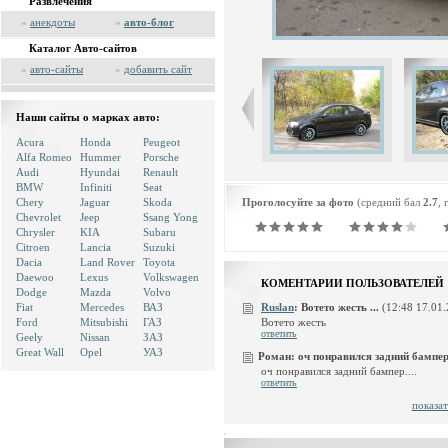
Развлечения
»
анекдоты
»
авто-блог
Каталог Авто-сайтов
»
авто-сайты
»
добавить сайт
Наши сайты о марках авто:
Acura
Honda
Peugeot
Alfa Romeo
Hummer
Porsche
Audi
Hyundai
Renault
BMW
Infiniti
Seat
Chery
Jaguar
Skoda
Проголосуйте за фото
(средний бал
2.7
, 
Chevrolet
Jeep
Ssang Yong
Chrysler
KIA
Subaru
Citroen
Lancia
Suzuki
Dacia
Land Rover
Toyota
Daewoo
Lexus
Volkswagen
КОМЕНТАРИИ ПОЛЬЗОВАТЕЛЕЙ
Dodge
Mazda
Volvo
Fiat
Mercedes
ВАЗ
Ruslan
:
Вотето жесть ...
(12:48 17.01.
Вотето жесть
Ford
Mitsubishi
ГАЗ
ответить
Geely
Nissan
ЗАЗ
Great Wall
Opel
УАЗ
Роман:
оч понравился задний бампер...
оч понравился задний бампер....
ответить
показат