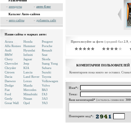
Развлечения
»
анекдоты
»
авто-блог
Каталог Авто-сайтов
»
авто-сайты
»
добавить сайт
Наши сайты о марках авто:
Acura
Honda
Peugeot
Проголосуйте за фото
(средний бал
2.9
, 
Alfa Romeo
Hummer
Porsche
Audi
Hyundai
Renault
BMW
Infiniti
Seat
Chery
Jaguar
Skoda
Chevrolet
Jeep
Ssang Yong
КОМЕНТАРИИ ПОЛЬЗОВАТЕЛЕЙ
Chrysler
KIA
Subaru
Citroen
Lancia
Suzuki
Коментариев пока никто не оставил. Стань
Dacia
Land Rover
Toyota
Daewoo
Lexus
Volkswagen
Dodge
Mazda
Volvo
Имя*:
Fiat
Mercedes
ВАЗ
Ford
Mitsubishi
ГАЗ
Тема:
Geely
Nissan
ЗАЗ
Ваш коментарий*
(осталось символов:
300
Great Wall
Opel
УАЗ
Повторите код*: