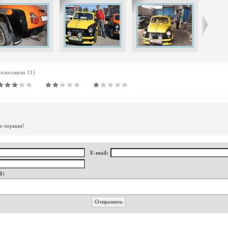
голосовало 11)
те первым!
E-mail:
0
)