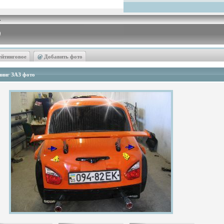
ейтинговое
@
Добавить фото
инг ЗАЗ фото