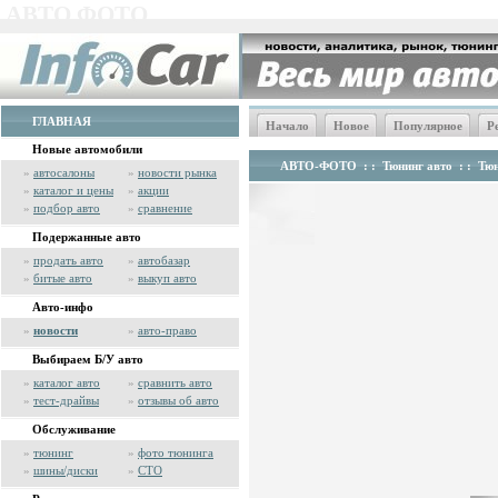
АВТО ФОТО
ГЛАВНАЯ
Начало
Новое
Популярное
Р
Новые автомобили
АВТО-ФОТО
: :
Тюнинг авто
: :
Тюн
»
автосалоны
»
новости рынка
»
каталог и цены
»
акции
»
подбор авто
»
сравнение
Подержанные авто
»
продать авто
»
автобазар
»
битые авто
»
выкуп авто
Авто-инфо
»
новости
»
авто-право
Выбираем Б/У авто
»
каталог авто
»
сравнить авто
»
тест-драйвы
»
отзывы об авто
Обслуживание
»
тюнинг
»
фото тюнинга
»
шины/диски
»
СТО