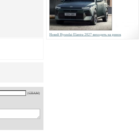
Новий Hyundai Elantra 2027 виходить на ринок
(
СПАМ
)