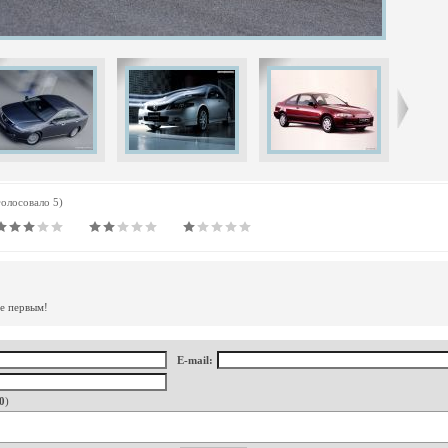
голосовало 5)
те первым!
E-mail:
0
)