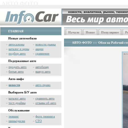
АВТО ФОТО
ГЛАВНАЯ
Начало
Новое
Популярное
Р
Новые автомобили
АВТО-ФОТО
: :
Обои на Рабочий сто
»
автосалоны
»
новости рынка
»
каталог и цены
»
акции
»
подбор авто
»
сравнение
Подержанные авто
»
продать авто
»
автобазар
»
битые авто
»
выкуп авто
Авто-инфо
»
новости
»
авто-право
Выбираем Б/У авто
»
каталог авто
»
сравнить авто
»
тест-драйвы
»
отзывы об авто
Обслуживание
»
тюнинг
»
фото тюнинга
»
шины/диски
»
СТО