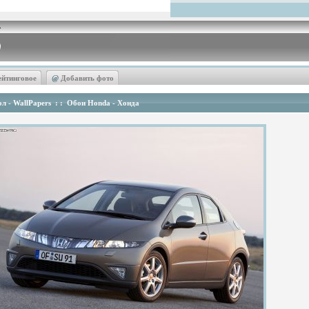
ейтинговое
@
Добавить фото
л - WallPapers
: :
Обои Honda - Хонда