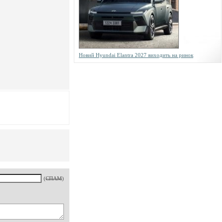
Новий Hyundai Elantra 2027 виходить на ринок
(
СПАМ
)