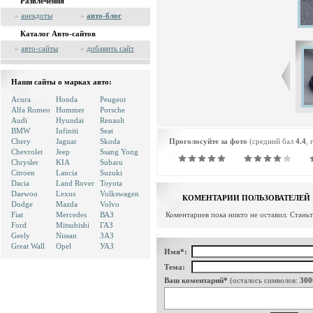
Развлечения
»
анекдоты
»
авто-блог
Каталог Авто-сайтов
»
авто-сайты
»
добавить сайт
Наши сайты о марках авто:
Acura
Honda
Peugeot
Alfa Romeo
Hummer
Porsche
Audi
Hyundai
Renault
BMW
Infiniti
Seat
Chery
Jaguar
Skoda
Проголосуйте за фото
(средний бал
4.4
, 
Chevrolet
Jeep
Ssang Yong
Chrysler
KIA
Subaru
Citroen
Lancia
Suzuki
Dacia
Land Rover
Toyota
Daewoo
Lexus
Volkswagen
КОМЕНТАРИИ ПОЛЬЗОВАТЕЛЕЙ
Dodge
Mazda
Volvo
Fiat
Mercedes
ВАЗ
Коментариев пока никто не оставил. Стань
Ford
Mitsubishi
ГАЗ
Geely
Nissan
ЗАЗ
Great Wall
Opel
УАЗ
Имя*:
Тема:
Ваш коментарий*
(осталось символов:
300