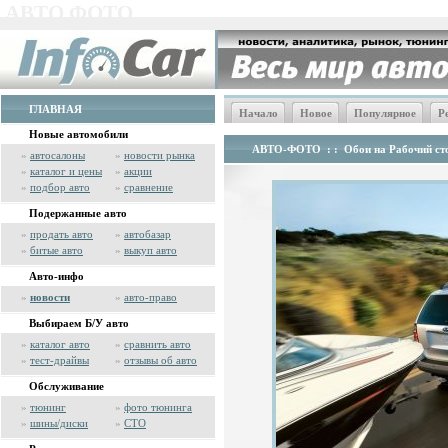
АВТО ФОТО
ГЛАВНАЯ
Начало
Новое
Популярное
Р
Новые автомобили
АВТО-ФОТО
: :
Обои на Рабочий сто
»
автосалоны
»
новости рынка
»
каталог и цены
»
акции
»
подбор авто
»
сравнение
Подержанные авто
»
продать авто
»
автобазар
»
битые авто
»
выкуп авто
Авто-инфо
»
новости
»
авто-право
Выбираем Б/У авто
»
каталог авто
»
сравнить авто
»
тест-драйвы
»
отзывы об авто
Обслуживание
»
тюнинг
»
фото тюнинга
»
шины/диски
»
СТО