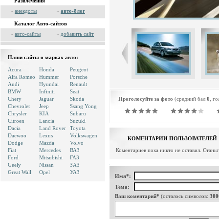
Развлечения
»
анекдоты
»
авто-блог
Каталог Авто-сайтов
»
авто-сайты
»
добавить сайт
Наши сайты о марках авто:
Acura
Honda
Peugeot
Alfa Romeo
Hummer
Porsche
Audi
Hyundai
Renault
BMW
Infiniti
Seat
Chery
Jaguar
Skoda
Проголосуйте за фото
(средний бал
0
, г
Chevrolet
Jeep
Ssang Yong
Chrysler
KIA
Subaru
Citroen
Lancia
Suzuki
Dacia
Land Rover
Toyota
Daewoo
Lexus
Volkswagen
КОМЕНТАРИИ ПОЛЬЗОВАТЕЛЕЙ
Dodge
Mazda
Volvo
Fiat
Mercedes
ВАЗ
Коментариев пока никто не оставил. Стань
Ford
Mitsubishi
ГАЗ
Geely
Nissan
ЗАЗ
Great Wall
Opel
УАЗ
Имя*:
Тема:
Ваш коментарий*
(осталось символов:
300