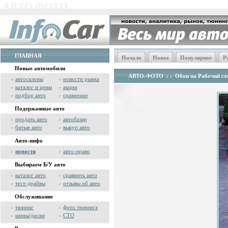
АВТО ФОТО
ГЛАВНАЯ
Начало
Новое
Популярное
Р
Новые автомобили
АВТО-ФОТО
: :
Обои на Рабочий сто
»
автосалоны
»
новости рынка
»
каталог и цены
»
акции
»
подбор авто
»
сравнение
Подержанные авто
»
продать авто
»
автобазар
»
битые авто
»
выкуп авто
Авто-инфо
»
новости
»
авто-право
Выбираем Б/У авто
»
каталог авто
»
сравнить авто
»
тест-драйвы
»
отзывы об авто
Обслуживание
»
тюнинг
»
фото тюнинга
»
шины/диски
»
СТО