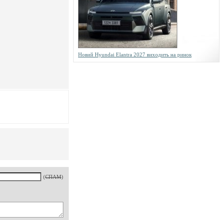
Новий Hyundai Elantra 2027 виходить на ринок
(
СПАМ
)