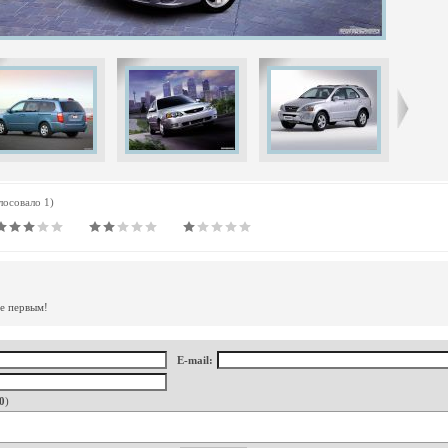
олосовало 1)
те первым!
E-mail:
0
)