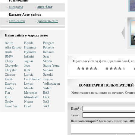
Развлечения
»
анекдоты
»
авто-блог
Каталог Авто-сайтов
»
авто-сайты
»
добавить сайт
Наши сайты о марках авто:
Acura
Honda
Peugeot
Alfa Romeo
Hummer
Porsche
Audi
Hyundai
Renault
BMW
Infiniti
Seat
Chery
Jaguar
Skoda
Проголосуйте за фото
(средний бал
4
, г
Chevrolet
Jeep
Ssang Yong
Chrysler
KIA
Subaru
Citroen
Lancia
Suzuki
Dacia
Land Rover
Toyota
Daewoo
Lexus
Volkswagen
КОМЕНТАРИИ ПОЛЬЗОВАТЕЛЕЙ
Dodge
Mazda
Volvo
Fiat
Mercedes
ВАЗ
Коментариев пока никто не оставил. Стань
Ford
Mitsubishi
ГАЗ
Geely
Nissan
ЗАЗ
Great Wall
Opel
УАЗ
Имя*:
Тема:
Ваш коментарий*
(осталось символов:
300