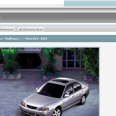
ейтинговое
@
Добавить фото
л - WallPapers
: :
Обои KIA - КИА