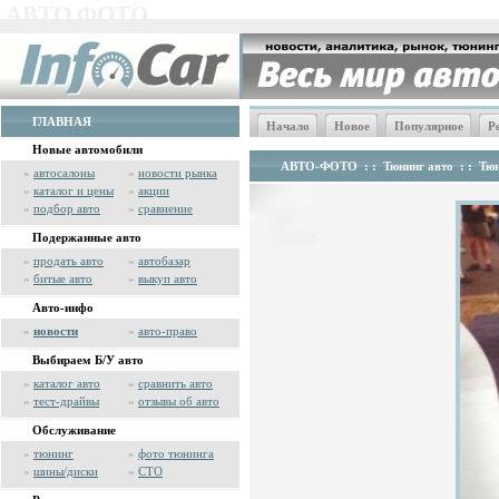
АВТО ФОТО
ГЛАВНАЯ
Начало
Новое
Популярное
Р
Новые автомобили
АВТО-ФОТО
: :
Тюнинг авто
: :
Тюн
»
автосалоны
»
новости рынка
»
каталог и цены
»
акции
»
подбор авто
»
сравнение
Подержанные авто
»
продать авто
»
автобазар
»
битые авто
»
выкуп авто
Авто-инфо
»
новости
»
авто-право
Выбираем Б/У авто
»
каталог авто
»
сравнить авто
»
тест-драйвы
»
отзывы об авто
Обслуживание
»
тюнинг
»
фото тюнинга
»
шины/диски
»
СТО