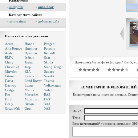
Развлечения
»
анекдоты
»
авто-блог
Каталог Авто-сайтов
»
авто-сайты
»
добавить сайт
Наши сайты о марках авто:
Acura
Honda
Peugeot
Alfa Romeo
Hummer
Porsche
Audi
Hyundai
Renault
BMW
Infiniti
Seat
Chery
Jaguar
Skoda
Проголосуйте за фото
(средний бал
5
, г
Chevrolet
Jeep
Ssang Yong
Chrysler
KIA
Subaru
Citroen
Lancia
Suzuki
Dacia
Land Rover
Toyota
Daewoo
Lexus
Volkswagen
КОМЕНТАРИИ ПОЛЬЗОВАТЕЛЕЙ
Dodge
Mazda
Volvo
Fiat
Mercedes
ВАЗ
Коментариев пока никто не оставил. Стань
Ford
Mitsubishi
ГАЗ
Geely
Nissan
ЗАЗ
Great Wall
Opel
УАЗ
Имя*:
Тема:
Ваш коментарий*
(осталось символов:
300