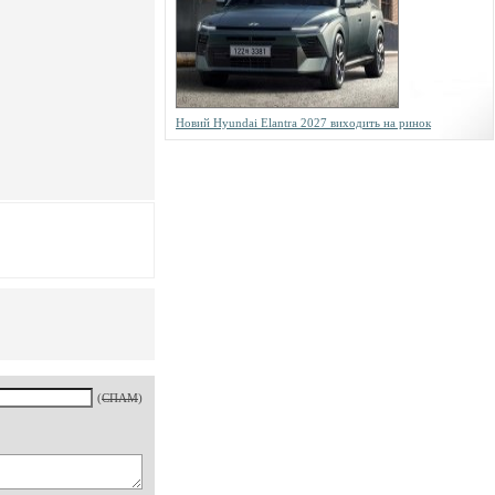
Новий Hyundai Elantra 2027 виходить на ринок
(
СПАМ
)