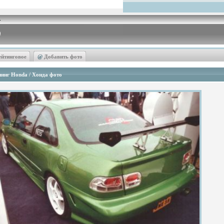
ейтинговое
@
Добавить фото
инг Honda / Хонда фото