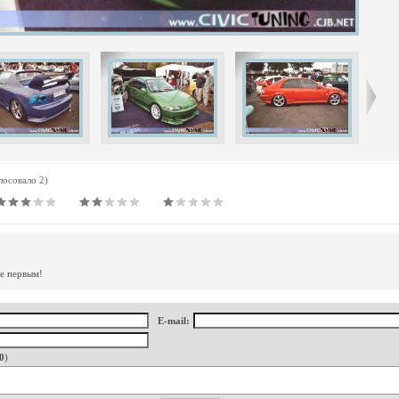
олосовало 2)
те первым!
E-mail:
0
)