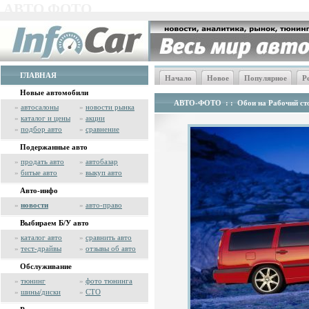
АВТО ФОТО
ГЛАВНАЯ
Начало
Новое
Популярное
Р
Новые автомобили
АВТО-ФОТО
: :
Обои на Рабочий сто
»
автосалоны
»
новости рынка
»
каталог и цены
»
акции
»
подбор авто
»
сравнение
Подержанные авто
»
продать авто
»
автобазар
»
битые авто
»
выкуп авто
Авто-инфо
»
новости
»
авто-право
Выбираем Б/У авто
»
каталог авто
»
сравнить авто
»
тест-драйвы
»
отзывы об авто
Обслуживание
»
тюнинг
»
фото тюнинга
»
шины/диски
»
СТО