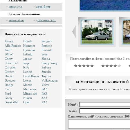
Развлечения
»
анекдоты
»
авто-блог
Каталог Авто-сайтов
»
авто-сайты
»
добавить сайт
Наши сайты о марках авто:
Acura
Honda
Peugeot
Alfa Romeo
Hummer
Porsche
Audi
Hyundai
Renault
BMW
Infiniti
Seat
Chery
Jaguar
Skoda
Проголосуйте за фото
(средний бал
0
, г
Chevrolet
Jeep
Ssang Yong
Chrysler
KIA
Subaru
Citroen
Lancia
Suzuki
Dacia
Land Rover
Toyota
Daewoo
Lexus
Volkswagen
КОМЕНТАРИИ ПОЛЬЗОВАТЕЛЕЙ
Dodge
Mazda
Volvo
Fiat
Mercedes
ВАЗ
Коментариев пока никто не оставил. Стань
Ford
Mitsubishi
ГАЗ
Geely
Nissan
ЗАЗ
Great Wall
Opel
УАЗ
Имя*:
Тема:
Ваш коментарий*
(осталось символов:
300