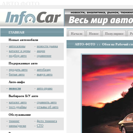
АВТО ФОТО
ГЛАВНАЯ
Начало
Новое
Популярное
Р
Новые автомобили
АВТО-ФОТО
: :
Обои на Рабочий сто
»
автосалоны
»
новости рынка
»
каталог и цены
»
акции
»
подбор авто
»
сравнение
Подержанные авто
»
продать авто
»
автобазар
»
битые авто
»
выкуп авто
Авто-инфо
»
новости
»
авто-право
Выбираем Б/У авто
»
каталог авто
»
сравнить авто
»
тест-драйвы
»
отзывы об авто
Обслуживание
»
тюнинг
»
фото тюнинга
»
шины/диски
»
СТО