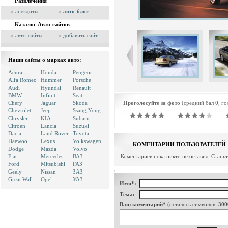
Развлечения
»
анекдоты
»
авто-блог
Каталог Авто-сайтов
»
авто-сайты
»
добавить сайт
Наши сайты о марках авто:
Acura
Honda
Peugeot
Alfa Romeo
Hummer
Porsche
Audi
Hyundai
Renault
BMW
Infiniti
Seat
Chery
Jaguar
Skoda
Проголосуйте за фото
(средний бал
0
, г
Chevrolet
Jeep
Ssang Yong
Chrysler
KIA
Subaru
Citroen
Lancia
Suzuki
Dacia
Land Rover
Toyota
Daewoo
Lexus
Volkswagen
КОМЕНТАРИИ ПОЛЬЗОВАТЕЛЕЙ
Dodge
Mazda
Volvo
Fiat
Mercedes
ВАЗ
Коментариев пока никто не оставил. Стань
Ford
Mitsubishi
ГАЗ
Geely
Nissan
ЗАЗ
Great Wall
Opel
УАЗ
Имя*:
Тема:
Ваш коментарий*
(осталось символов:
300