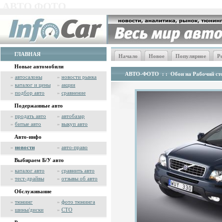
АВТО ФОТО
ГЛАВНАЯ
Начало
Новое
Популярное
Р
Новые автомобили
АВТО-ФОТО
: :
Обои на Рабочий сто
»
автосалоны
»
новости рынка
»
каталог и цены
»
акции
»
подбор авто
»
сравнение
Подержанные авто
»
продать авто
»
автобазар
»
битые авто
»
выкуп авто
Авто-инфо
»
новости
»
авто-право
Выбираем Б/У авто
»
каталог авто
»
сравнить авто
»
тест-драйвы
»
отзывы об авто
Обслуживание
»
тюнинг
»
фото тюнинга
»
шины/диски
»
СТО