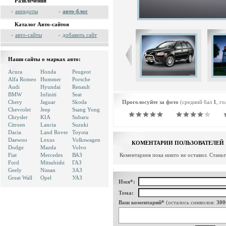
Развлечения
»
анекдоты
»
авто-блог
Каталог Авто-сайтов
»
авто-сайты
»
добавить сайт
Наши сайты о марках авто:
Acura
Honda
Peugeot
Alfa Romeo
Hummer
Porsche
Audi
Hyundai
Renault
BMW
Infiniti
Seat
Chery
Jaguar
Skoda
Проголосуйте за фото
(средний бал
1
, г
Chevrolet
Jeep
Ssang Yong
Chrysler
KIA
Subaru
Citroen
Lancia
Suzuki
Dacia
Land Rover
Toyota
Daewoo
Lexus
Volkswagen
КОМЕНТАРИИ ПОЛЬЗОВАТЕЛЕЙ
Dodge
Mazda
Volvo
Fiat
Mercedes
ВАЗ
Коментариев пока никто не оставил. Стань
Ford
Mitsubishi
ГАЗ
Geely
Nissan
ЗАЗ
Great Wall
Opel
УАЗ
Имя*:
Тема:
Ваш коментарий*
(осталось символов:
300