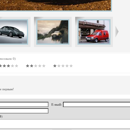
олосовало 0)
те первым!
E-mail:
0
)