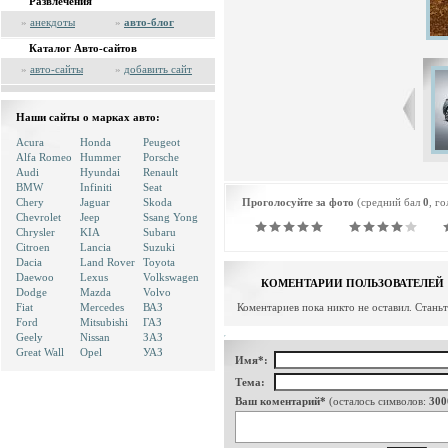
Развлечения
»
анекдоты
»
авто-блог
Каталог Авто-сайтов
»
авто-сайты
»
добавить сайт
Наши сайты о марках авто:
Acura
Honda
Peugeot
Alfa Romeo
Hummer
Porsche
Audi
Hyundai
Renault
BMW
Infiniti
Seat
Chery
Jaguar
Skoda
Проголосуйте за фото
(средний бал
0
, г
Chevrolet
Jeep
Ssang Yong
Chrysler
KIA
Subaru
Citroen
Lancia
Suzuki
Dacia
Land Rover
Toyota
Daewoo
Lexus
Volkswagen
КОМЕНТАРИИ ПОЛЬЗОВАТЕЛЕЙ
Dodge
Mazda
Volvo
Fiat
Mercedes
ВАЗ
Коментариев пока никто не оставил. Стань
Ford
Mitsubishi
ГАЗ
Geely
Nissan
ЗАЗ
Great Wall
Opel
УАЗ
Имя*:
Тема:
Ваш коментарий*
(осталось символов:
300