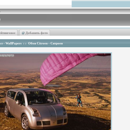
ейтинговое
@
Добавить фото
л - WallPapers
: :
Обои Citroen - Ситроен