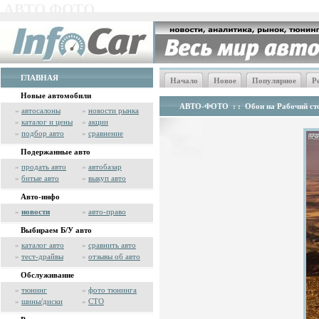
АВТО ФОТО
ГЛАВНАЯ
Начало
Новое
Популярное
Р
Новые автомобили
АВТО-ФОТО
: :
Обои на Рабочий сто
»
автосалоны
»
новости рынка
»
каталог и цены
»
акции
»
подбор авто
»
сравнение
Подержанные авто
»
продать авто
»
автобазар
»
битые авто
»
выкуп авто
Авто-инфо
»
новости
»
авто-право
Выбираем Б/У авто
»
каталог авто
»
сравнить авто
»
тест-драйвы
»
отзывы об авто
Обслуживание
»
тюнинг
»
фото тюнинга
»
шины/диски
»
СТО