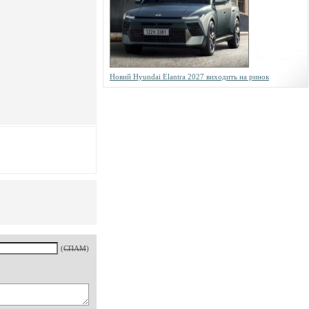
Новий Hyundai Elantra 2027 виходить на ринок
(
СПАМ
)