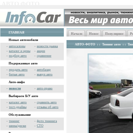
АВТО ФОТО
ГЛАВНАЯ
Начало
Новое
Популярное
Р
Новые автомобили
АВТО-ФОТО
: :
Тюнинг авто
: :
Тюн
»
автосалоны
»
новости рынка
»
каталог и цены
»
акции
»
подбор авто
»
сравнение
Подержанные авто
»
продать авто
»
автобазар
»
битые авто
»
выкуп авто
Авто-инфо
»
новости
»
авто-право
Выбираем Б/У авто
»
каталог авто
»
сравнить авто
»
тест-драйвы
»
отзывы об авто
Обслуживание
»
тюнинг
»
фото тюнинга
»
шины/диски
»
СТО