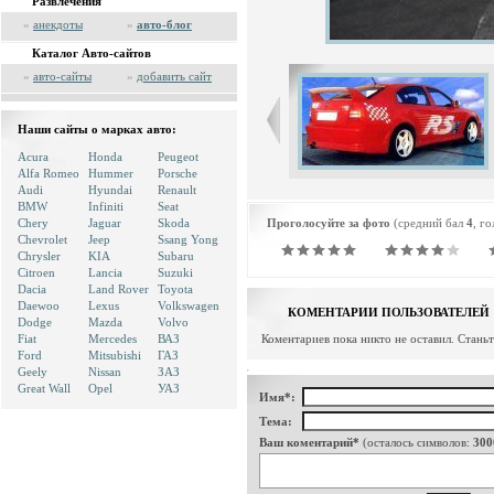
Развлечения
»
анекдоты
»
авто-блог
Каталог Авто-сайтов
»
авто-сайты
»
добавить сайт
Наши сайты о марках авто:
Acura
Honda
Peugeot
Alfa Romeo
Hummer
Porsche
Audi
Hyundai
Renault
BMW
Infiniti
Seat
Chery
Jaguar
Skoda
Проголосуйте за фото
(средний бал
4
, г
Chevrolet
Jeep
Ssang Yong
Chrysler
KIA
Subaru
Citroen
Lancia
Suzuki
Dacia
Land Rover
Toyota
Daewoo
Lexus
Volkswagen
КОМЕНТАРИИ ПОЛЬЗОВАТЕЛЕЙ
Dodge
Mazda
Volvo
Fiat
Mercedes
ВАЗ
Коментариев пока никто не оставил. Стань
Ford
Mitsubishi
ГАЗ
Geely
Nissan
ЗАЗ
Great Wall
Opel
УАЗ
Имя*:
Тема:
Ваш коментарий*
(осталось символов:
300